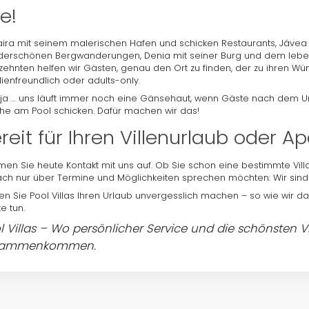
le!
ira mit seinem malerischen Hafen und schicken Restaurants, Jáve
erschönen Bergwanderungen, Denia mit seiner Burg und dem lebend
zehnten helfen wir Gästen, genau den Ort zu finden, der zu ihren Wü
lienfreundlich oder adults-only.
ja … uns läuft immer noch eine Gänsehaut, wenn Gäste nach dem Url
e am Pool schicken. Dafür machen wir das!
reit für Ihren Villenurlaub oder 
en Sie heute Kontakt mit uns auf. Ob Sie schon eine bestimmte Vill
ach nur über Termine und Möglichkeiten sprechen möchten: Wir sind 
en Sie Pool Villas Ihren Urlaub unvergesslich machen – so wie wir d
e tun.
l Villas – Wo persönlicher Service und die schönsten Vi
sammenkommen.