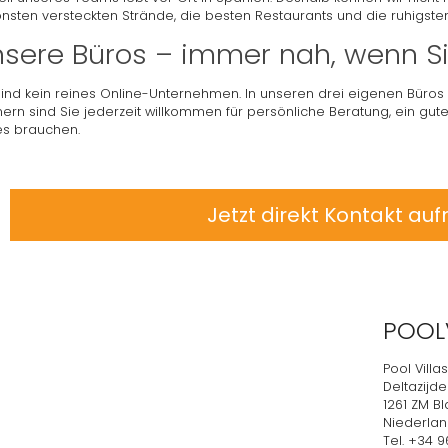
nsten versteckten Strände, die besten Restaurants und die ruhigste
sere Büros – immer nah, wenn S
sind kein reines Online-Unternehmen. In unseren drei eigenen Büros
nern sind Sie jederzeit willkommen für persönliche Beratung, ein gu
es brauchen.
Jetzt direkt Kontakt a
POOLV
Pool Villas
Deltazijde
1261 ZM B
Niederla
Tel. +34 9