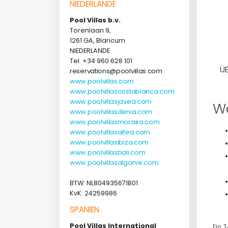
NIEDERLANDE
Pool Villas b.v.
Torenlaan 9,
1261 GA, Blaricum
NIEDERLANDE
Tel. +34 960 628 101
Ü
reservations@poolvillas.com
www.poolvillas.com
www.poolvillascostablanca.com
www.poolvillasjavea.com
Wa
www.poolvillasdenia.com
www.poolvillasmoraira.com
www.poolvillasaltea.com
www.poolvillasibiza.com
www.poolvillasbali.com
www.poolvillasalgarve.com
BTW: NL804935671B01
KvK: 24259986
SPANIEN
Pool Villas International
Ein 