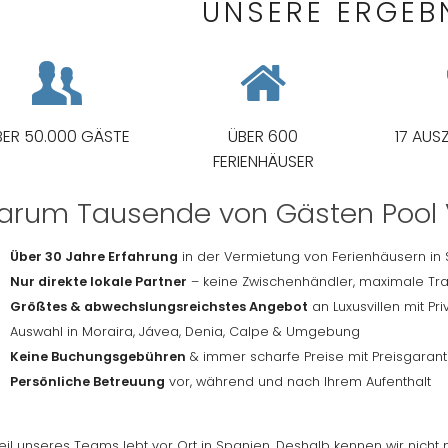
UNSERE ERGEB
BER 50.000 GÄSTE
ÜBER 600
17 AUS
FERIENHÄUSER
rum Tausende von Gästen Pool V
Über 30 Jahre Erfahrung
in der Vermietung von Ferienhäusern in
Nur direkte lokale Partner
– keine Zwischenhändler, maximale Tr
Größtes & abwechslungsreichstes Angebot
an Luxusvillen mit P
Auswahl in Moraira, Jávea, Denia, Calpe & Umgebung
Keine Buchungsgebühren
& immer scharfe Preise mit Preisgarant
Persönliche Betreuung
vor, während und nach Ihrem Aufenthalt
Teil unseres Teams lebt vor Ort in Spanien. Deshalb kennen wir nicht 