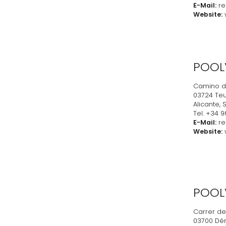
E-Mail:
re
Website:
w
POOL
Camino de
03724 Teu
Alicante,
Tel. +34 9
E-Mail:
re
Website:
w
POOL
Carrer de
03700 Dén