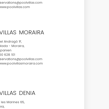
servations@poolvillas.com
ww.poolvillas.com
VILLAS MORAIRA
l Andragó 1F,
lada - Moraira,
 Spanien
60 628 101
servations@poolvillas.com
ww.poolvillasmoraira.com
VILLAS DENIA
 les Marines 65,
ia,