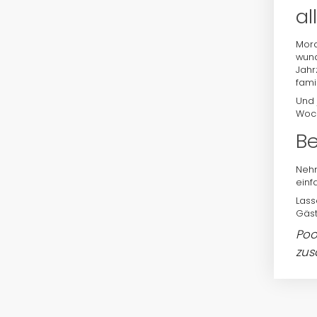
al
Mora
wund
Jahr
fami
Und 
Woch
Be
Nehm
einf
Lass
Gäst
Poo
zu