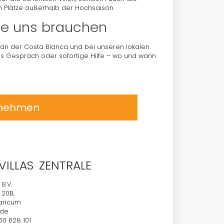
n Plätze außerhalb der Hochsaison.
ie uns brauchen
 an der Costa Blanca und bei unseren lokalen
tes Gespräch oder sofortige Hilfe – wo und wann
ufnehmen
ILLAS ZENTRALE
 B.V.
 20B,
laricum
nde
60 628 101