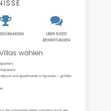
NISSE
ZEICHNUNGEN
ÜBER 9.000
BEWERTUNGEN
illas wählen
 Spanien
ansparenz
rivatpool und Apartments in Spanien – größte
ie
nur die schönsten Villen, sondern auch die