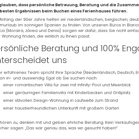
glauben, dass persönliche Betreuung, Beratung und die Zusammen
besten Ergebnissen beim Buchen eines Ferienhauses führen.
 Anfang der 90er Jahre helfen wir niederländischen, belgischen, deu
murlaub im sonnigen Spanien zu finden. Von unseren Büros in Blari
ca (Moraira, Jávea und Denia) sorgen wir dafür, dass Sie nicht einfa
 Wohnung finden, die wirklich zu Ihnen passt.
rsönliche Beratung und 100% En
terscheidet uns
r erfahrenes Team spricht Ihre Sprache (Niederländisch, Deutsch, En
on in- und auswendig. Egal ob Sie suchen nach:
einer romantischen Villa für zwei mit Infinity-Pool und Meerblick
einer geräumigen Familienvilla mit Kinderbecken und Grillplatz
einer stilvollen Design-Wohnung in Laufweite zum Strand
einer haustierfreundlichen Unterkunft mit großem Garten
 hören zu, denken mit und geben ehrliche Beratung. Kein Verkaufsges
erher sagen: „Das war genau das, was wir gesucht haben!“