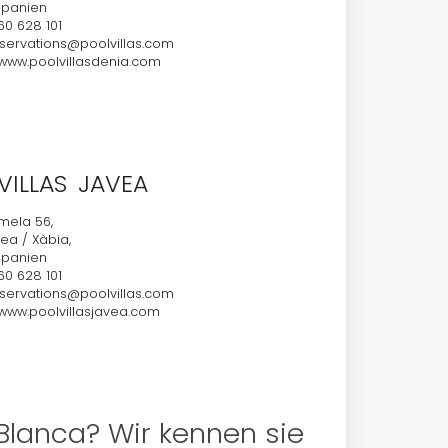
 Spanien
60 628 101
servations@poolvillas.com
ww.poolvillasdenia.com
VILLAS JAVEA
lmela 56,
ea / Xàbia,
 Spanien
60 628 101
servations@poolvillas.com
ww.poolvillasjavea.com
Blanca? Wir kennen sie