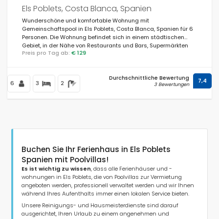
Els Poblets, Costa Blanca, Spanien
Wunderschöne und komfortable Wohnung mit
Gemeinschaftspool in Els Poblets, Costa Blanca, Spanien für 6
Personen. Die Wohnung befindet sich in einem städtischen
Gebiet, in der Nähe von Restaurants und Bars, Supermärkten
Preis pro Tag ab:
€ 129
und einem Tennisplatz und 3 km vom Strand Playa de L'Estanyó
entfernt.
Durchschnittliche Bewertung
7,4
6
3
2
3 Bewertungen
Buchen Sie Ihr Ferienhaus in Els Poblets
Spanien mit Poolvillas!
Es ist wichtig zu wissen
, dass alle Ferienhäuser und -
wohnungen in Els Poblets, die von Poolvillas zur Vermietung
angeboten werden, professionell verwaltet werden und wir Ihnen
während Ihres Aufenthalts immer einen lokalen Service bieten.
Unsere Reinigungs- und Hausmeisterdienste sind darauf
ausgerichtet, Ihren Urlaub zu einem angenehmen und