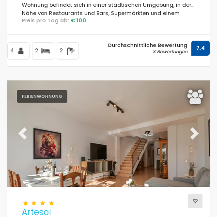
Wohnung befindet sich in einer städtischen Umgebung, in der
Nähe von Restaurants und Bars, Supermärkten und einem
Preis pro Tag ab:
€ 100
Tennisplatz, und nur 3 km vom L'Estanyó Strand entfernt.
Entfernungen
Durchschnittliche Bewertung
7,4
4
2
2
3 Bewertungen
Komfort
FERIENWOHNUNG
Dienste
Previous
Next
Blicke
Weitere Kategorien
Artesol