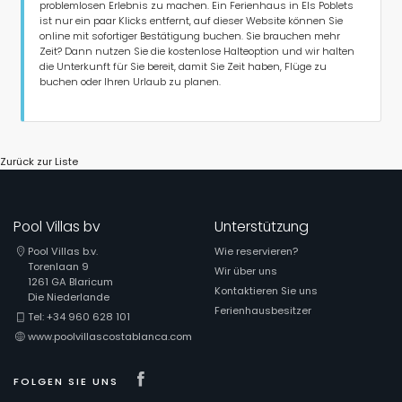
problemlosen Erlebnis zu machen. Ein Ferienhaus in Els Poblets
ist nur ein paar Klicks entfernt, auf dieser Website können Sie
online mit sofortiger Bestätigung buchen. Sie brauchen mehr
Zeit? Dann nutzen Sie die kostenlose Halteoption und wir halten
die Unterkunft für Sie bereit, damit Sie Zeit haben, Flüge zu
buchen oder Ihren Urlaub zu planen.
Zurück zur Liste
Pool Villas bv
Unterstützung
Pool Villas b.v.
Wie reservieren?
Torenlaan 9
Wir über uns
1261 GA Blaricum
Kontaktieren Sie uns
Die Niederlande
Ferienhausbesitzer
Tel: +34 960 628 101
www.poolvillascostablanca.com
Visit our Facebook page
FOLGEN SIE UNS