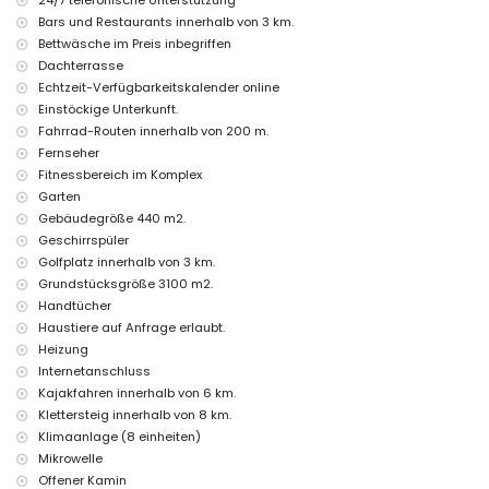
24/7 telefonische Unterstützung
Dachterrasse
Bars und Restaurants innerhalb von 3 km.
Bettwäsche im Preis inbegriffen
Weitere Informationen
Dachterrasse
nächste Stadt: Altea la Vieja (innerhalb von 3 Kilometern vom
Echtzeit-Verfügbarkeitskalender online
Haus)
Einstöckige Unterkunft.
nächster Ufer oder Strand: Playa de la Olla (innerhalb von 6
Kilometern vom Haus)
Fahrrad-Routen innerhalb von 200 m.
nächster Strand: Playa de la Olla (innerhalb von 6 Kilometern vom
Fernseher
Haus)
Fitnessbereich im Komplex
nächster Hafen: Campomanus (innerhalb von 6 Kilometern vom
Garten
Haus)
Gebäudegröße 440 m2.
nächster Flughafen: Alicante (innerhalb von 60 Kilometern vom
Geschirrspüler
Haus)
zweitnächster Flughafen: Valencia (> 100 Kilometer)
Golfplatz innerhalb von 3 km.
bitte anfragen, ob Haustiere erlaubt sind
Grundstücksgröße 3100 m2.
Die Unterkunft ist sehr gut für Familien mit Kindern geeignet
Handtücher
Haustiere auf Anfrage erlaubt.
Ausstattung und Dienstleistungen, die im Mietpreis dieses
Ferienhauses enthalten sind
Heizung
Internetanschluss
Internet (WiFi)
Kajakfahren innerhalb von 6 km.
Staubsauger sowie Bügeleisen und Bügelbrett
Bettwäsche und Handtücher
Klettersteig innerhalb von 8 km.
Rezeptionsservice und 24-Stunden-Notdienst
Klimaanlage (8 einheiten)
Fitnessbereich
Mikrowelle
Offener Kamin
Ausstattung und Dienstleistungen gegen Aufpreis