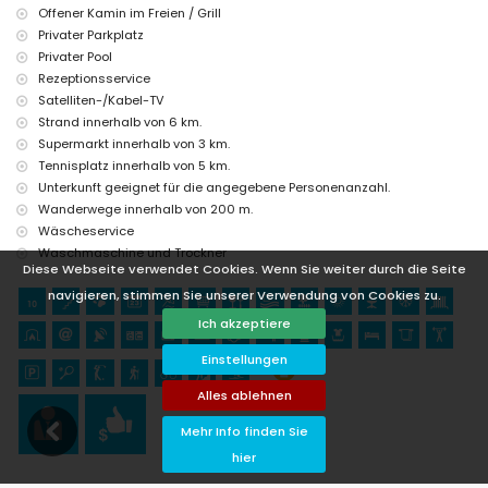
Offener Kamin im Freien / Grill
Wäscheservice
Privater Parkplatz
Zentralheizung und Klimaanlage
Privater Pool
Poolheizung
zusätzliches Bett und Kinderbett/Reisebett (auf Anfrage)
Rezeptionsservice
Satelliten-/Kabel-TV
Unterhaltung und Freizeitaktivitäten für Ihren Urlaub in Altea,
Strand innerhalb von 6 km.
Costa Blanca
Supermarkt innerhalb von 3 km.
Spar (innerhalb von 5 Kilometern vom Haus)
Tennisplatz innerhalb von 5 km.
Freizeitpark (Terra Mitica), Themenpark (Terra Mitica), Zoo (Terra
Unterkunft geeignet für die angegebene Personenanzahl.
Natura), Wildpark (Terra Natura) und Wasserpark (Mundomar)
Wanderwege innerhalb von 200 m.
(innerhalb von 10 Kilometern vom Haus)
Wäscheservice
Sehenswürdigkeiten und Kultur in Altea, Costa Blanca
Waschmaschine und Trockner
Diese Webseite verwendet Cookies. Wenn Sie weiter durch die Seite
historische Stätte (Casco Antiguo de Altea) (innerhalb von 10
Kilometern von der Unterkunft)
navigieren, stimmen Sie unserer Verwendung von Cookies zu.
Museum (Museo de chocolate) (innerhalb von 25 Kilometern von
Ich akzeptiere
der Unterkunft)
Sport
Einstellungen
Wandern und Radfahren (innerhalb von 1000 Metern vom Haus)
Alles ablehnen
Tennis und Golf (Don Cayo) (innerhalb von 5 Kilometern vom Haus)
Klettern, Kajakfahren und Schnorcheln (innerhalb von 10 Kilometern
Mehr Info finden Sie
vom Haus)
hier