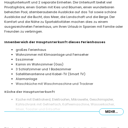
Hauptunterkunft und 2 separate Einheiten. Die Unterkunft bietet viel
Privatsphäre, einen Garten mit Kies und Bäumen, einen wunderbaren
beheizten Pool, atemberaubende Ausblicke auf das Tal sowie schöne
Ausblicke auf die Bucht, das Meer, die Landschaft und die Berge. Der
Komfort und die Nähe zu Sportaktivitäten machen dies zu einem
ausgezeichneten Ferienhaus, um Ihren Urlaub in Spanien mit Familie oder
Freunden zu verbringen.
Innenbereich der Hauptunterkunft dieses Ferienhauses
großes Ferienhaus
Wohnzimmer mit Klimaanlage und Fernseher
Esszimmer
Kamin im Wohnzimmer (Gas)
3 Schlafzimmer und 1 Badezimmer
Satellitenantenne und Kabel-TV (Smart TV)
Alarmanlage
Waschküche mit Waschmaschine und Trockner
Küche der Hauptunterkunft
Küche mit Elektroherd, Elektroofen, Mikrowelle, Geschirrspüler,
Kühlschrank mit Gefrierfach, Kaffeemaschine, Wasserkocher,
Mixer, Toaster und Entsafter
MEHR...
Schlafzimmer und Badezimmer der Hauptunterkunft
Schlafzimmer mit Klimaanlage und Kingsize-Bett (210 x 200 cm)