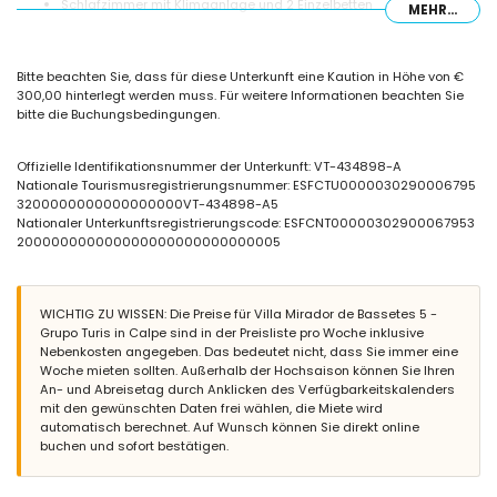
Schlafzimmer mit Klimaanlage und 2 Einzelbetten
MEHR...
Eigenes Badezimmer mit Waschbecken, Badewanne, Bidet und
Toilette
Badezimmer mit Waschbecken, Dusche und Toilette
Bitte beachten Sie, dass für diese Unterkunft eine Kaution in Höhe von €
Außenbereich der Villa
300,00 hinterlegt werden muss. Für weitere Informationen beachten Sie
bitte die Buchungsbedingungen.
eingezäuntes Grundstück
Gemeinschaftspool
Kinderschwimmbecken
Offizielle Identifikationsnummer der Unterkunft: VT-434898-A
wunderschöner Rasen mit Garten
Nationale Tourismusregistrierungsnummer: ESFCTU0000030290006795
Gemeinschaftsgarten mit Rasen
3200000000000000000VT-434898-A5
Grill
Nationaler Unterkunftsregistrierungscode: ESFCNT00000302900067953
Außendusche
200000000000000000000000000005
Gemeinschaftsparkplatz
Weitere Informationen
WICHTIG ZU WISSEN: Die Preise für Villa Mirador de Bassetes 5 -
nächste Stadt innerhalb von 5 Kilometern von der Villa
Grupo Turis in Calpe sind in der Preisliste pro Woche inklusive
nächster Strand: La Fustera (innerhalb von 2 Kilometern von der
Nebenkosten angegeben. Das bedeutet nicht, dass Sie immer eine
Villa)
Woche mieten sollten. Außerhalb der Hochsaison können Sie Ihren
nächster Flughafen: El Altet (Alicante) (innerhalb von 100
An- und Abreisetag durch Anklicken des Verfügbarkeitskalenders
Kilometern von der Villa)
mit den gewünschten Daten frei wählen, die Miete wird
zweitnächster Flughafen: Manises (Valencia) (> 100 Kilometer)
automatisch berechnet. Auf Wunsch können Sie direkt online
Rauchen nicht erlaubt
buchen und sofort bestätigen.
Haustiere sind nicht erlaubt
Die Unterkunft eignet sich sehr gut für Familien mit Kindern