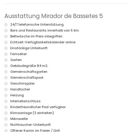
Ausstattungen und Dienstleistungen, die im Mietpreis der Villa
enthalten sind
Internet (WiFi)
Ausstattung Mirador de Bassetes 5
Bügeleisen und Bügelbrett
Bettwäsche und Handtücher
24/7 telefonische Unterstützung
24-Stunden-Notdienst
Bars und Restaurants innerhalb von 5 km.
Bettwäsche im Preis inbegriffen
Ausstattungen und Dienstleistungen gegen Aufpreis
Echtzeit-Verfügbarkeitskalender online
Zentralheizung und Klimaanlage
Einstöckige Unterkunft.
Kinderbett/Babybett (auf Anfrage)
Fernseher
Sportmöglichkeiten
Garten
Gebäudegröße 84 m2.
Tennis (innerhalb von 5 Kilometern von der Villa)
Golf (innerhalb von 10 Kilometern von der Villa)
Gemeinschaftsgarten
Gemeinschaftspool
Geschirrspüler
Handtücher
Heizung
Internetanschluss
Kinderfreundlicher Pool verfügbar
Klimaanlage (3 einheiten)
Mikrowelle
Nichtraucher-Unterkunft
Offener Kamin im Freien / Grill