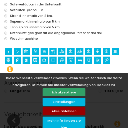
Safe verfügbar in der Unterkunft
Satelliten-/Kabel-TV
Strand innerhalb von 2 km.
Supermarkt innerhalb von 5 km.
Tennisplatz innerhalb von 5 km.
Unterkunft geeignet für die angegebene Personenanzahl.
Waschmaschine
Diese Webseite verwendet Cookies. Wenn Sie weiter durch die Seite
Abmessungen Pool
navigieren, stimmen Sie unserer Verwendung von Cookies zu.
Länge
:
12 m.
Breite
:
5,8 m.
Tiefe
:
1,8 m.
Ich akzeptiere
Einstellungen
Alles ablehnen
Verfügbarkeit
Mehr Info finden Sie
e An- und Abreisedatum klicken!
hier