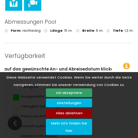
Abmessungen Pool
Form
:
rechteckig
Länge
:
15 m.
Breite
:
6 m.
Tiefe
:
1,3 m.
Verfügbarkeit
um klicken!
Diese Webseite verwendet Cookies. Wenn Sie weiter durch die Seite
navigieren, stimmen Sie unserer Verwendung von Cookies zu.
Verfügbar
Ich akzeptiere
Ausgewählte Termine
Einstellungen
Verfügbar auf Anfrage
Alles ablehnen
Preise auf Anfrage
Mehr Info finden Sie
Ankunft nicht erlaubt
hier
Abreise nicht erlaubt