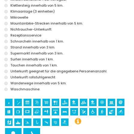
Haus)
Klettersteig innerhalb von 5 km.
Sehenswürdigkeiten und Kultur in Denia, Costa Blanca
Klimaanlage (3 einheiten)
Mikrowelle
Kirche (Sant Antoni de Pádua) (innerhalb von 5 Kilometern von der
Mountainbike-Strecken innerhalb von 5 km.
Unterkunft)
Museum (Museo Arqueológico de Denia), Burg (Castillo de Denia),
Nichtraucher-Unterkunft
Ruine (Torre del Gerro), Denkmal (Playmobil Denia),
Rezeptionsservice
architektonisches Gebäude (Ayuntamiento de Denia) und
Schnorcheln innerhalb von 1 km.
historischer Ort (Túnel del Castillo) (innerhalb von 10 Kilometern
Strand innerhalb von 3 km.
von der Unterkunft)
Supermarkt innerhalb von 3 km.
Palast (Königspalast von Valencia) (innerhalb von 25 Kilometern
von der Unterkunft)
Surfen innerhalb von 1 km.
Tauchen innerhalb von 1 km.
Sport
Unterkunft geeignet für die angegebene Personenanzahl.
Kanufahren, Kajakfahren, Angeln, Tauchen, Schnorcheln und Surfen
Unterkunft rollstuhlgerecht
(innerhalb von 1000 Metern von der Wohnung)
Wanderwege innerhalb von 5 km.
Wandern, Mountainbiking, Radfahren und Klettern (innerhalb von 5
Waschmaschine
Kilometern von der Wohnung)
Tennis (innerhalb von 10 Kilometern von der Wohnung)