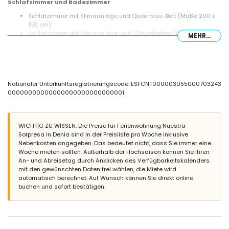
Schlafzimmer und Badezimmer
Schlafzimmer mit Klimaanlage und Queensize-Bett (Maße 200 x
150 cm)
Schlafzimmer mit Klimaanlage und 2 Einzelbetten (Maße 190 x 90
MEHR...
cm)
Badezimmer mit Einzelwaschbecken, Dusche und Toilette
Außenbereich der Wohnung
Großes und eingezäuntes Grundstück
Nationaler Unterkunftsregistrierungscode: ESFCNT000003055000703243
Gemeinschaftspool mit den Maßen 12 m x 6 m und 2 m tief
00000000000000000000000000001
Kinderbecken
Schöner Rasen mit Gartenmöbeln und Sonnenliegen
Gemeinschaftlicher Rasen mit Bäumen
Überdachte Terrasse
WICHTIG ZU WISSEN: Die Preise für Ferienwohnung Nuestra
Außendusche
Sorpresa in Denia sind in der Preisliste pro Woche inklusive
Sitzbereich im Freien und Essbereich im Freien
Nebenkosten angegeben. Das bedeutet nicht, dass Sie immer eine
Woche mieten sollten. Außerhalb der Hochsaison können Sie Ihren
Weitere Informationen
An- und Abreisetag durch Anklicken des Verfügbarkeitskalenders
Nächste Stadt: Denia (innerhalb von 3 Kilometern von der
mit den gewünschten Daten frei wählen, die Miete wird
Wohnung)
automatisch berechnet. Auf Wunsch können Sie direkt online
Nächster Fluss oder Ufer: Mittelmeer (innerhalb von 3 Kilometern
buchen und sofort bestätigen.
von der Wohnung)
Nächster Strand: Playa de la Marineta (innerhalb von 3 Kilometern
von der Wohnung)
Nächster Hafen: Real Club Náutico (innerhalb von 3 Kilometern von
der Wohnung)