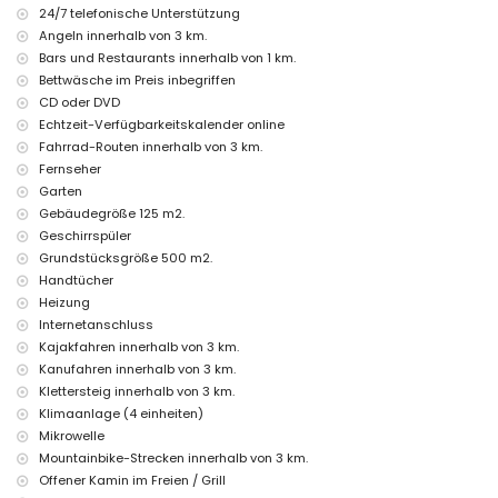
24/7 telefonische Unterstützung
der Unterkunft)
Angeln innerhalb von 3 km.
Zweitnächster Flughafen: Valencia (> 100 Kilometer)
Haustiere sind nicht erlaubt
Bars und Restaurants innerhalb von 1 km.
Die Unterkunft ist besonders geeignet für Familien mit Kindern
Bettwäsche im Preis inbegriffen
CD oder DVD
Einrichtungen und Dienstleistungen, die im Mietpreis dieses
Echtzeit-Verfügbarkeitskalender online
Ferienhauses inbegriffen sind
Fahrrad-Routen innerhalb von 3 km.
Internet (WiFi)
Fernseher
Staubsauger und Bügeleisen mit Bügelbrett
Garten
Bettwäsche und Handtücher
Empfangsservice und 24-Stunden-Notdienst
Gebäudegröße 125 m2.
Heizung und Klimaanlage
Geschirrspüler
Grundstücksgröße 500 m2.
Einrichtungen und Dienstleistungen gegen Aufpreis
Handtücher
Zustellbett und Kinderbetten/Kinderhochstühle (auf Anfrage)
Heizung
Unterhaltungs- und Freizeitaktivitäten für Ihren Urlaub in Jávea,
Internetanschluss
Costa Blanca
Kajakfahren innerhalb von 3 km.
Kanufahren innerhalb von 3 km.
Bar (innerhalb von 5 Kilometern vom Haus)
Klettersteig innerhalb von 3 km.
Sehenswürdigkeiten und Kultur in Jávea, Costa Blanca
Klimaanlage (4 einheiten)
Museum (Pueblo Histórico, Jávea), Kirche (San Bartolomé, Jávea),
Mikrowelle
Ruine (Pueblo Histórico, Jávea), Denkmal (Pueblo Histórico, Jávea),
Mountainbike-Strecken innerhalb von 3 km.
Architekturgebäude (Pueblo Histórico, Jávea), historischer Ort
Offener Kamin im Freien / Grill
(Pueblo Histórico und Jávea) (innerhalb von 10 Kilometern von der