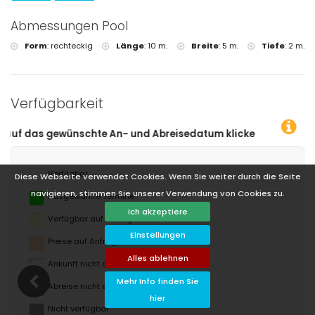
Abmessungen Pool
Form
:
rechteckig
Länge
:
10 m.
Breite
:
5 m.
Tiefe
:
2 m.
Verfügbarkeit
tum klicken!
Verfügbar
Diese Webseite verwendet Cookies. Wenn Sie weiter durch die Seite
navigieren, stimmen Sie unserer Verwendung von Cookies zu.
Ausgewählte Termine
Ich akzeptiere
Verfügbar auf Anfrage
Einstellungen
Preise auf Anfrage
Alles ablehnen
Ankunft nicht erlaubt
Mehr Info finden Sie
Abreise nicht erlaubt
hier
Nicht verfügbar