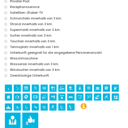
Privater Pool
Unterkunft)
Rezeptionsservice
Burg (Portal de la Vila und Dénia) (innerhalb von 25 Kilometern von
Satelliten-/Kabel-TV
der Unterkunft)
Schnorcheln innerhalb von 3 km.
Sportarten
Strand innerhalb von 3 km.
Tennis (innerhalb von 1000 Metern von der Unterkunft)
Supermarkt innerhalb von 2 km.
Mountainbiking, Radfahren, Klettern, Kanufahren, Kayakfahren,
Surfen innerhalb von 3 km.
Angeln, Tauchen, Schnorcheln, Surfen, Windsurfen und Wasserski
Tauchen innerhalb von 3 km.
(innerhalb von 5 Kilometern von der Unterkunft)
Tennisplatz innerhalb von 1 km.
Golf (Club de Golf Jávea, Jávea) und Reiten (innerhalb von 10
Unterkunft geeignet für die angegebene Personenanzahl.
Kilometern von der Unterkunft)
Waschmaschine
Wasserski innerhalb von 3 km.
Windsurfen innerhalb von 3 km.
Zweistöckige Unterkunft.