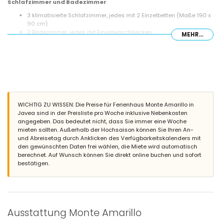
Schlafzimmer und Badezimmer
3 klimatisierte Schlafzimmer, jedes mit 2 Einzelbetten (Maße 190 x
90 cm)
2 Badezimmer, jedes mit Einzelwaschbecken,
MEHR...
Badewanne/Duschkombination, Bidet und Toilette
Außenbereich dieses Ferienhauses
Privater Pool mit den Maßen 10m x 5m und 2m Tiefe
Garten mit Kies, Bäumen und Gartenmöbeln mit Sonnenliegen
3 Terrassen, davon 1 überdacht
Grill
Sitzbereich im Freien und Essbereich im Freien
WICHTIG ZU WISSEN: Die Preise für Ferienhaus Monte Amarillo in
2 Gemeinschaftsparkplätze
Javea sind in der Preisliste pro Woche inklusive Nebenkosten
angegeben. Das bedeutet nicht, dass Sie immer eine Woche
Weitere Informationen
mieten sollten. Außerhalb der Hochsaison können Sie Ihren An-
Nächste Stadt: Jávea (innerhalb von 10 Kilometern von der
und Abreisetag durch Anklicken des Verfügbarkeitskalenders mit
Unterkunft)
den gewünschten Daten frei wählen, die Miete wird automatisch
Nächstes Fluss- oder Meeresufer: Mittelmeer, Jávea (innerhalb
berechnet. Auf Wunsch können Sie direkt online buchen und sofort
von 3 Kilometern von der Unterkunft)
bestätigen.
Nächster Strand: La Granadella, Jávea (innerhalb von 3 Kilometern
von der Unterkunft)
Nächster Hafen: Duanes del Mar, Jávea (innerhalb von 10
Kilometern von der Unterkunft)
Nächster Park: Parque Pinosol, Jávea (innerhalb von 3 Kilometern
Ausstattung Monte Amarillo
von der Unterkunft)
Nächster Flughafen: Alicante (innerhalb von 100 Kilometern von