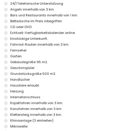
24/7 telefonische Unterstützung
Haustiere erlaubt
Angeln innerhalb von 3 km.
rollstuhlgerechte Unterkunft
Die Unterkunft ist sehr geeignet für Familien mit Kindern
Bars und Restaurants innerhalb von 1 km.
Bettwäsche im Preis inbegriffen
Einrichtungen und Dienstleistungen, die im Mietpreis dieses
CD oder DVD
Ferienhauses inbegriffen sind
Echtzeit-Verfügbarkeitskalender online
Internet (WiFi)
Einstöckige Unterkunft.
Staubsauger, Bügeleisen und Bügelbrett
Fahrrad-Routen innerhalb von 3 km.
Bettwäsche und Handtücher
Fernseher
Empfangsservice und 24-Stunden-Notdienst
Heizung und Klimaanlage
Garten
Gebäudegröße 95 m2.
Einrichtungen und Dienstleistungen gegen Aufpreis
Geschirrspüler
Zusatzbett und Kinderbetten/Kinderreisebetten (auf Anfrage)
Grundstücksgröße 500 m2.
Handtücher
Unterhaltungs- und Freizeitaktivitäten für Ihren Urlaub in Jávea,
Costa Blanca
Haustiere erlaubt.
Heizung
Bar (innerhalb von 5 Kilometern vom Haus)
Internetanschluss
Sehenswürdigkeiten und Kultur in Jávea, Costa Blanca
Kajakfahren innerhalb von 3 km.
Kanufahren innerhalb von 3 km.
Museum (Pueblo Histórico, Jávea), Kirche (San Bartolomé, Jávea),
Ruine (Pueblo Histórico, Jávea), Denkmal (Pueblo Histórico, Jávea),
Klettersteig innerhalb von 3 km.
architektonisches Gebäude (Pueblo Histórico, Jávea), historischer
Klimaanlage (3 einheiten)
Ort (Pueblo Histórico und Jávea) (innerhalb von 10 Kilometern von
Mikrowelle
der Unterkunft)