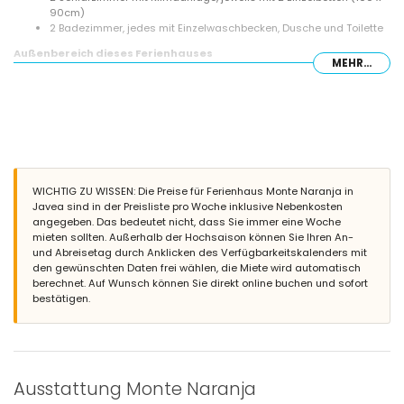
90cm)
2 Badezimmer, jedes mit Einzelwaschbecken, Dusche und Toilette
Außenbereich dieses Ferienhauses
MEHR...
umzäuntes Grundstück
privater Pool, 8m x 4m groß und 2m tief
Garten mit Kies und Gartenmöbeln mit Sonnenliegen
2 Terrassen, davon 1 überdacht
Grill
Sitzbereich im Freien und Essbereich im Freien
Gemeinschaftlicher Parkplatz
WICHTIG ZU WISSEN: Die Preise für Ferienhaus Monte Naranja in
Weitere Informationen
Javea sind in der Preisliste pro Woche inklusive Nebenkosten
nächstgelegene Stadt: Jávea (innerhalb von 10 Kilometern vom
angegeben. Das bedeutet nicht, dass Sie immer eine Woche
Haus)
mieten sollten. Außerhalb der Hochsaison können Sie Ihren An-
nächstgelegener Fluss oder Ufer: Mittelmeer, Jávea (innerhalb von
und Abreisetag durch Anklicken des Verfügbarkeitskalenders mit
3 Kilometern vom Haus)
den gewünschten Daten frei wählen, die Miete wird automatisch
nächstgelegener Strand: La Granadella, Jávea (innerhalb von 3
berechnet. Auf Wunsch können Sie direkt online buchen und sofort
Kilometern vom Haus)
bestätigen.
nächstgelegener Hafen: Duanes del Mar, Jávea (innerhalb von 10
Kilometern vom Haus)
nächstgelegener Park: La Guardia, Jávea (innerhalb von 3
Kilometern vom Haus)
nächstgelegener Flughafen: Alicante (innerhalb von 100
Ausstattung Monte Naranja
Kilometern vom Haus)
zweitnächster Flughafen: Valencia (> 100 Kilometer)