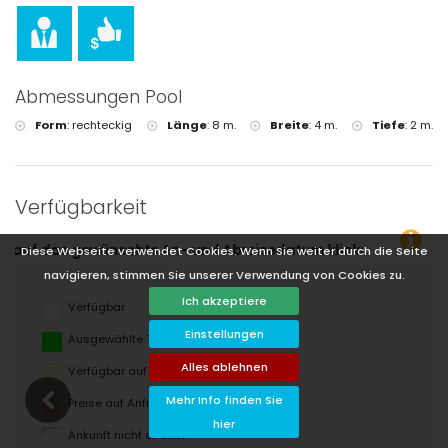
Abmessungen Pool
Form
:
rechteckig
Länge
:
8 m.
Breite
:
4 m.
Tiefe
:
2 m.
Verfügbarkeit
und Abreisedatum klicken!
Diese Webseite verwendet Cookies. Wenn Sie weiter durch die Seite
navigieren, stimmen Sie unserer Verwendung von Cookies zu.
Ich akzeptiere
Verfügbar
Einstellungen
Ausgewählte Termine
Alles ablehnen
Verfügbar auf Anfrage
Mehr Info finden Sie
Preise auf Anfrage
hier
Ankunft nicht erlaubt