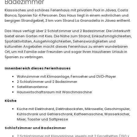
Badezimmer
Klassisches und schönes Ferienhaus mit privatem Pool in Jávea, Costa
Blanca, Spanien für 4 Personen. Das Haus liegt in einem wohnlichen und
bergigen Strandgebiet, 3 km vom Strand La Granadella in Jávea entfernt.
Das Haus verfügt über 2 Schlafzimmer und 2 Badezimmer. Die Unterkunft
bietet einen Garten mit Kies. Die Nähe zum Strand, Einkaufsmöglichkeiten,
Sportaktivitäten, Ausgehmöglichkeiten, Sehenswürdigkeiten und
kulturellen Angeboten macht dieses Ferienhaus zu einem wunderbaren
Ort, um mit Familie oder Freunden und sogar Ihren Haustieren Urlaub in
Spanien zu verbringen.
Innenbereich dieses Ferienhauses
Wohnzimmer mit Klimaanlage, Fernseher und DVD-Player
2 Schlafzimmer und 2 Badezimmer
Satellitenantenne
Hauswirtschaftsraum mit Waschmaschine
Küche
Küche mit Elektroherd, Elektrobackofen, Mikrowelle, Geschirrspüler,
Kühlschrank und Gefrierschrank, Kaffeemaschine, Wasserkocher,
Mixer, Toaster und Saftpresse
Schlafzimmer und Badezimmer
2 Schlafzimmer mit Klimaanlage, jeweils mit 2 Einzelbetten (190 x