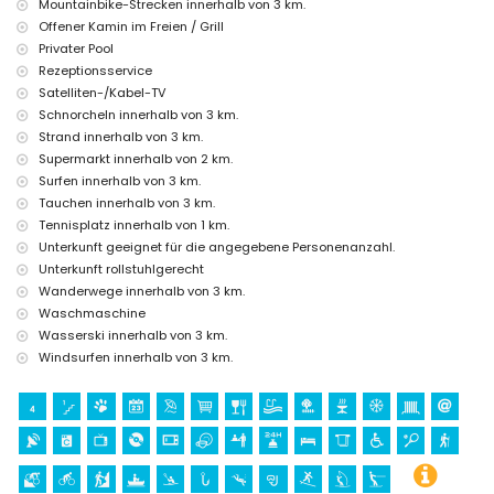
Mountainbike-Strecken innerhalb von 3 km.
Palast (Königspalast von Valencia), Schloss (Portal de la Vila und
Offener Kamin im Freien / Grill
Denia) (innerhalb von 25 Kilometern von der Unterkunft)
Privater Pool
Sport
Rezeptionsservice
Tennis (innerhalb von 1000 Metern vom Haus)
Satelliten-/Kabel-TV
Wandern, Mountainbiking, Radfahren, Klettern, Kanufahren,
Schnorcheln innerhalb von 3 km.
Kajakfahren, Angeln, Tauchen, Schnorcheln, Surfen, Windsurfen
Strand innerhalb von 3 km.
und Wasserski (innerhalb von 5 Kilometern vom Haus)
Supermarkt innerhalb von 2 km.
Golf (Jávea Golf Club Jávea) und Reiten (innerhalb von 10
Surfen innerhalb von 3 km.
Kilometern vom Haus)
Tauchen innerhalb von 3 km.
Tennisplatz innerhalb von 1 km.
Unterkunft geeignet für die angegebene Personenanzahl.
Unterkunft rollstuhlgerecht
Wanderwege innerhalb von 3 km.
Waschmaschine
Wasserski innerhalb von 3 km.
Windsurfen innerhalb von 3 km.