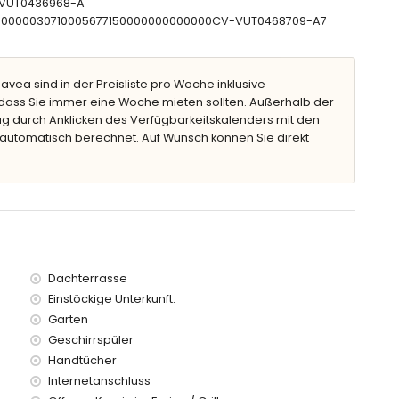
CV-VUT0436968-A
CTU0000030710005677150000000000000CV-VUT0468709-A7
en
Javea sind in der Preisliste pro Woche inklusive
ass Sie immer eine Woche mieten sollten. Außerhalb der
lometern von der Villa)
g durch Anklicken des Verfügbarkeitskalenders mit den
ilometer)
 automatisch berechnet. Auf Wunsch können Sie direkt
indern geeignet
tpreis der Villa enthalten sind
Dachterrasse
preis
Einstöckige Unterkunft.
Garten
Geschirrspüler
uf Anfrage)
Handtücher
Internetanschluss