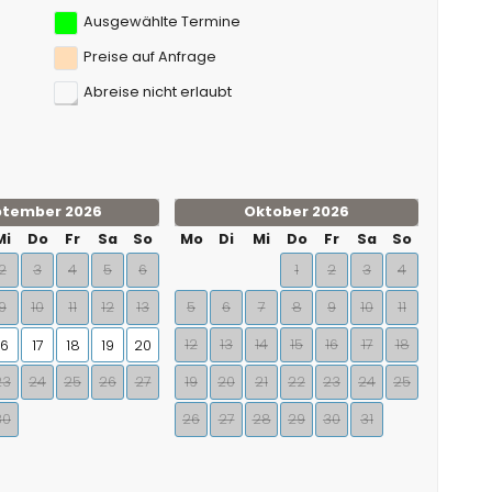
Ausgewählte Termine
Preise auf Anfrage
Abreise nicht erlaubt
ptember 2026
Oktober 2026
Mi
Do
Fr
Sa
So
Mo
Di
Mi
Do
Fr
Sa
So
2
3
4
5
6
1
2
3
4
9
10
11
12
13
5
6
7
8
9
10
11
12
13
14
15
16
17
18
16
17
18
19
20
23
24
25
26
27
19
20
21
22
23
24
25
30
26
27
28
29
30
31