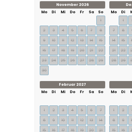
November 2026
De
Mo
Di
Mi
Do
Fr
Sa
So
Mo
Di
1
1
2
3
4
5
6
7
8
7
8
9
10
11
12
13
14
15
14
15
16
17
18
19
20
21
22
21
22
23
24
25
26
27
28
29
28
29
30
Februar 2027
Mo
Di
Mi
Do
Fr
Sa
So
Mo
Di
1
2
3
4
5
6
7
1
2
8
9
10
11
12
13
14
8
9
15
16
17
18
19
20
21
15
16