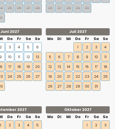
24
25
26
27
28
26
27
28
29
30
31
Juni 2027
Juli 2027
Mi
Do
Fr
Sa
So
Mo
Di
Mi
Do
Fr
Sa
So
2
3
4
5
6
1
2
3
4
9
10
11
12
13
5
6
7
8
9
10
11
16
17
18
19
20
12
13
14
15
16
17
18
23
24
25
26
27
19
20
21
22
23
24
25
30
26
27
28
29
30
31
ptember 2027
Oktober 2027
Mi
Do
Fr
Sa
So
Mo
Di
Mi
Do
Fr
Sa
So
1
2
3
4
5
1
2
3