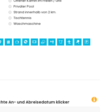
Offener Kamin im Freien / Grill
Privater Pool
Strand innerhalb von 2 km.
Tischtennis
Waschmaschine
edatum klicken!