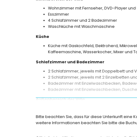
Wohnzimmer mit Fernseher, DVD-Player und 
Esszimmer
4 Schlafzimmer und 2 Badezimmer
Waschküche mit Waschmaschine
Küche
Küche mit Gaskochfeld, Elektroherd, Mikrowell
Kaffeemaschine, Wasserkocher, Mixer und T
Schlafzimmer und Badezimmer
2 Schlafzimmer, jeweils mit Doppelbett und V
2 Schlafzimmer, jeweils mit 2 Einzelbetten und
Badezimmer mit Einzelwaschbecken, Badewan
Badezimmer mit Einzelwaschbecken, Dusche, 
Außenbereich der Villa
Großes und eingezäuntes Grundstück
Privater Pool von 8m x 4m
Bitte beachten Sie, dass für diese Unterkunft eine 
Garten mit Bäumen und Gartenmöbeln mit S
weitere Informationen beachten Sie bitte die Bu
2 Terrassen, davon 1 überdacht
Grill