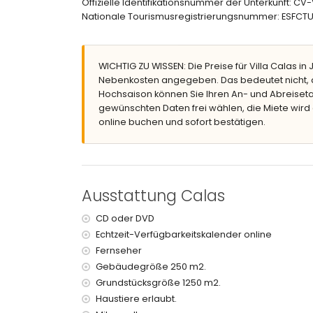
Offizielle Identifikationsnummer der Unterkunft: 
Außendusche
Nationale Tourismusregistrierungsnummer: ESF
Sitzbereich im Freien und Essbereich im Frei
2 private überdachte Parkplätze
Dachterrasse
WICHTIG ZU WISSEN: Die Preise für Villa Calas in 
Weitere Informationen
Nebenkosten angegeben. Das bedeutet nicht, d
Nächster Strand: La Grava (innerhalb von 2 Ki
Hochsaison können Sie Ihren An- und Abreiseta
Nächster Flughafen: Alicante (mehr als 100 K
gewünschten Daten frei wählen, die Miete wird
Haustiere erlaubt
online buchen und sofort bestätigen.
Die Unterkunft ist sehr gut für Familien mit K
Einrichtungen und Dienstleistungen, die im Mie
Bügeleisen und Bügelbrett
Rezeption
Ausstattung Calas
Tischtennis und Tischfußball
CD oder DVD
Einrichtungen und Dienstleistungen gegen Auf
Echtzeit-Verfügbarkeitskalender online
Internet (WLAN)
Fernseher
Bettwäsche und Handtücher
Gebäudegröße 250 m2.
Zusatzbett und Kinderbett oder Gitterbett (a
Grundstücksgröße 1250 m2.
Haustiere erlaubt.