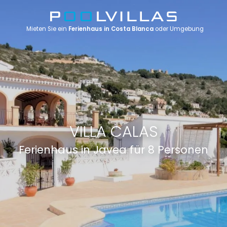
Mieten Sie ein
Ferienhaus in Costa Blanca
oder Umgebung
VILLA CALAS
Ferienhaus in Javea für 8 Personen