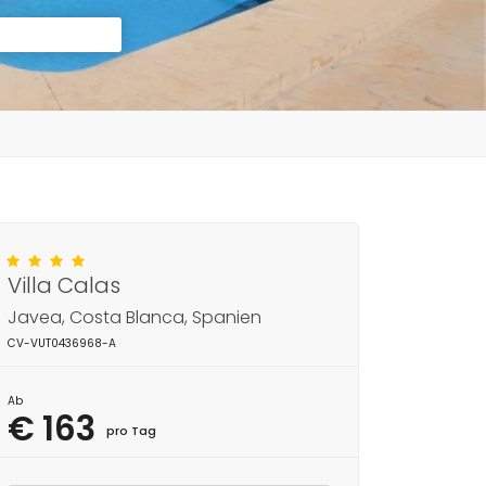
Villa Calas
Javea, Costa Blanca, Spanien
CV-VUT0436968-A
Ab
€ 163
pro Tag