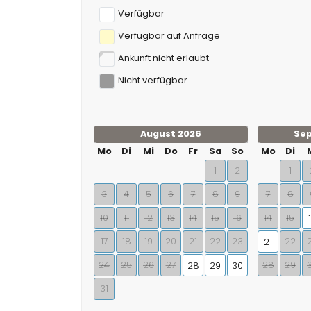
Verfügbar
Verfügbar auf Anfrage
Ankunft nicht erlaubt
Nicht verfügbar
August 2026
Se
Mo
Di
Mi
Do
Fr
Sa
So
Mo
Di
1
2
1
3
4
5
6
7
8
9
7
8
10
11
12
13
14
15
16
14
15
17
18
19
20
21
22
23
22
21
24
25
26
27
28
29
28
29
30
31