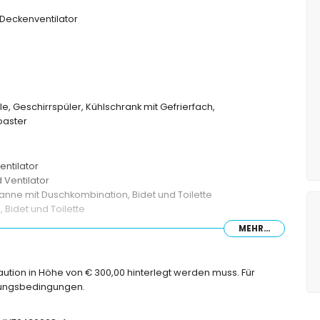
Deckenventilator
e, Geschirrspüler, Kühlschrank mit Gefrierfach,
oaster
entilator
 Ventilator
ne mit Duschkombination, Bidet und Toilette
Bidet und Toilette
MEHR...
Kaution in Höhe von € 300,00 hinterlegt werden muss. Für
onnenliegen
chungsbedingungen.