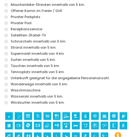
Mountainbike-Strecken innerhalb von 5 km.
Kino, Theater, Diskothek, Bar, Promenade (El Arenal und Javea)
(weniger als 5 Kilometer vom Haus entfernt)
Offener Kamin im Freien / Grill
Privater Parkplatz
Sehenswürdigkeiten und Kultur in Javea, Costa Blanca
Privater Pool
Museum (Histórico de Javea), Kirche (Virgen de Loreto, Puerto,
Rezeptionsservice
Javea), Denkmal (Molinos de Viento, Javea), architektonisches
Satelliten-/Kabel-TV
Gebäude (Pueblo Histórico, Javea) und historische Stätte
Schnorcheln innerhalb von 5 km.
(Histórico de Javea) (weniger als 5 Kilometer von der Unterkunft
Strand innerhalb von 5 km.
entfernt)
Ruine (Pueblo Histórico und Javea) (weniger als 10 Kilometer von
Supermarkt innerhalb von 4 km.
der Unterkunft entfernt)
Surfen innerhalb von 5 km.
Schloss (Portal de la Vila und Denia) (weniger als 25 Kilometer von
Tauchen innerhalb von 5 km.
der Unterkunft entfernt)
Tennisplatz innerhalb von 5 km.
Sport
Unterkunft geeignet für die angegebene Personenanzahl.
Wanderwege innerhalb von 5 km.
Tennis, Golf, Wandern, Mountainbiking, Radfahren, Klettern,
Waschmaschine
Kanufahren, Kajakfahren, Angeln, Tauchen, Schnorcheln, Surfen,
Windsurfen und Wasserski (weniger als 5 Kilometer von der Villa
Wasserski innerhalb von 5 km.
entfernt)
Windsurfen innerhalb von 5 km.
Pferdereiten (weniger als 10 Kilometer von der Villa entfernt)