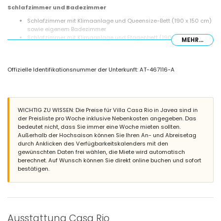
Schlafzimmer und Badezimmer
Schlafzimmer mit Klimaanlage und Queensize-Bett (190 x 150 cm)
sowie eigenem Badezimmer
Schlafzimmer mit Klimaanlage und Etagenbett (190 x 90 cm)
MEHR...
Schlafzimmer mit Klimaanlage und 2 Einzelbetten (200 x 90 cm)
Schlafzimmer mit Klimaanlage und 2 Einzelbetten (190 x 90 cm)
Eigenes Badezimmer mit Waschbecken, Badewanne, Dusche und
Offizielle Identifikationsnummer der Unterkunft: AT-467116-A
WC
Badezimmer mit Waschbecken, Badewanne/Dusche-Kombination
und WC
Außenbereich der Villa
WICHTIG ZU WISSEN: Die Preise für Villa Casa Rio in Javea sind in
großes und eingezäuntes Grundstück
der Preisliste pro Woche inklusive Nebenkosten angegeben. Das
beheizter privater Pool mit den Maßen 10 m x 5 m und 2 m Tiefe
bedeutet nicht, dass Sie immer eine Woche mieten sollten.
wunderschöner Garten mit Rasen, Kies, Bäumen und
Außerhalb der Hochsaison können Sie Ihren An- und Abreisetag
Gartenmöbeln mit Liegen
durch Anklicken des Verfügbarkeitskalenders mit den
überdachte Terrasse
gewünschten Daten frei wählen, die Miete wird automatisch
Grill
berechnet. Auf Wunsch können Sie direkt online buchen und sofort
3 private Parkplätze
bestätigen.
Weitere Informationen
nächste Stadt: Javea (weniger als 5 Kilometer von der Villa
entfernt)
nächster Fluss oder Küste: Mittelmeer, Javea (weniger als 5
Ausstattung Casa Rio
Kilometer von der Villa entfernt)