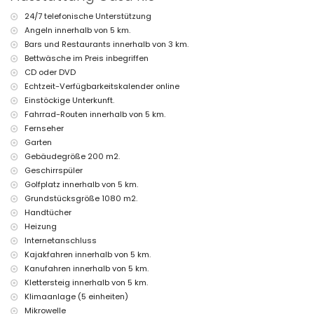
nächster Strand: Playa del Arenal (weniger als 5 Kilometer von der
24/7 telefonische Unterstützung
Villa entfernt)
Angeln innerhalb von 5 km.
nächster Hafen: La Fontana, Javea (weniger als 5 Kilometer von
der Villa entfernt)
Bars und Restaurants innerhalb von 3 km.
nächster Park: Pinosol, Javea (weniger als 4 Kilometer von der Villa
Bettwäsche im Preis inbegriffen
entfernt)
CD oder DVD
nächster Flughafen: Alicante (weniger als 100 Kilometer von der
Echtzeit-Verfügbarkeitskalender online
Villa entfernt)
Einstöckige Unterkunft.
zweiter nächster Flughafen: Valencia (> 100 Kilometer)
Fahrrad-Routen innerhalb von 5 km.
Haustiere sind nicht erlaubt
Die Unterkunft eignet sich sehr gut für Familien mit Kindern
Fernseher
Garten
Ausstattungen und Dienstleistungen, die im Mietpreis der Villa
Gebäudegröße 200 m2.
enthalten sind
Geschirrspüler
Internet (WiFi)
Golfplatz innerhalb von 5 km.
Bügeleisen und Bügelbrett
Grundstücksgröße 1080 m2.
Bettwäsche und Handtücher
Handtücher
Rezeption und 24-Stunden-Notfallservice
Zentralheizung und Klimaanlage
Heizung
Internetanschluss
Ausstattungen und Dienstleistungen gegen Aufpreis
Kajakfahren innerhalb von 5 km.
Beheizung des Pools
Kanufahren innerhalb von 5 km.
Kinderbett/Kinderreisebett (auf Anfrage)
Klettersteig innerhalb von 5 km.
Unterhaltung und Freizeitaktivitäten für Ihren Urlaub in Javea,
Klimaanlage (5 einheiten)
Costa Blanca
Mikrowelle