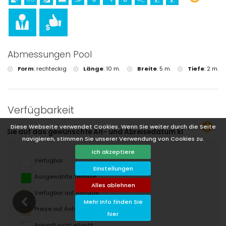
Abmessungen Pool
Form
:
rechteckig
Länge
:
10 m.
Breite
:
5 m.
Tiefe
:
2 m.
Verfügbarkeit
Diese Webseite verwendet Cookies. Wenn Sie weiter durch die Seite
breisedatum klicken!
navigieren, stimmen Sie unserer Verwendung von Cookies zu.
Ich akzeptiere
Verfügbar
Einstellungen
Ausgewählte Termine
Alles ablehnen
Verfügbar auf Anfrage
Mehr Info finden Sie
Preise auf Anfrage
hier
Ankunft nicht erlaubt