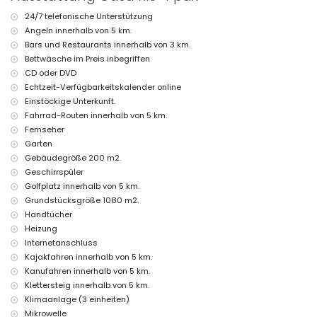
entfernt)
24/7 telefonische Unterstützung
Nächster Flughafen: Alicante (weniger als 100 Kilometer von der
Angeln innerhalb von 5 km.
Villa entfernt)
Zweitnächster Flughafen: Valencia (> 100 Kilometer)
Bars und Restaurants innerhalb von 3 km.
Haustiere sind nicht erlaubt
Bettwäsche im Preis inbegriffen
Die Unterkunft ist sehr gut für Familien mit Kindern geeignet
CD oder DVD
Echtzeit-Verfügbarkeitskalender online
Ausstattungen und Dienstleistungen im Mietpreis der Villa
enthalten
Einstöckige Unterkunft.
Fahrrad-Routen innerhalb von 5 km.
Internet (WiFi)
Fernseher
Bügeleisen und Bügelbrett
Bettwäsche und Handtücher
Garten
Empfangsservice und 24-Stunden-Notdienst
Gebäudegröße 200 m2.
Zentralheizung und Klimaanlage
Geschirrspüler
Golfplatz innerhalb von 5 km.
Ausstattungen und Dienstleistungen gegen Aufpreis
Grundstücksgröße 1080 m2.
Poolheizung
Handtücher
Kinderbett/Babybett (auf Anfrage)
Heizung
Unterhaltung und Freizeitaktivitäten für Ihren Urlaub in Javea,
Internetanschluss
Costa Blanca
Kajakfahren innerhalb von 5 km.
Kino, Theater, Diskothek, Bar, Promenade (El Arenal und Javea)
Kanufahren innerhalb von 5 km.
(weniger als 5 Kilometer vom Haus entfernt)
Klettersteig innerhalb von 5 km.
Klimaanlage (3 einheiten)
Sehenswürdigkeiten und Kultur in Javea, Costa Blanca
Mikrowelle