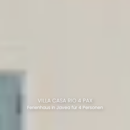
VILLA CASA RIO 4 PAX
Ferienhaus in Javea für 4 Personen