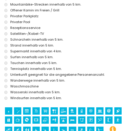
Museum (Histórico de Javea), Kirche (Virgen de Loreto, Puerto,
Mountainbike-Strecken innerhalb von 5 km.
Javea), Denkmal (Molinos de Viento, Javea), architektonisches
Offener Kamin im Freien / Grill
Gebäude (Pueblo Histórico, Javea) und historischer Ort (Histórico
Privater Parkplatz
de Javea) (weniger als 5 Kilometer von der Unterkunft entfernt)
Ruine (Pueblo Histórico, Javea) (weniger als 10 Kilometer von der
Privater Pool
Unterkunft entfernt)
Rezeptionsservice
Schloss (Portal de la Vila, Denia) (weniger als 25 Kilometer von der
Satelliten-/Kabel-TV
Unterkunft entfernt)
Schnorcheln innerhalb von 5 km.
Sport
Strand innerhalb von 5 km.
Supermarkt innerhalb von 4 km.
Tennis, Golf, Wandern, Mountainbiken, Radfahren, Klettern,
Surfen innerhalb von 5 km.
Kanufahren, Kajakfahren, Angeln, Tauchen, Schnorcheln, Surfen,
Windsurfen und Wasserski (weniger als 5 Kilometer von der Villa
Tauchen innerhalb von 5 km.
entfernt)
Tennisplatz innerhalb von 5 km.
Pferdereiten (weniger als 10 Kilometer von der Villa entfernt)
Unterkunft geeignet für die angegebene Personenanzahl.
Wanderwege innerhalb von 5 km.
Waschmaschine
Wasserski innerhalb von 5 km.
Windsurfen innerhalb von 5 km.