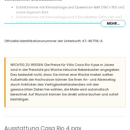
Schlafzimmer mit Klimaanlage und Queensize-Bett (190 x 150 cm)
sowie eigenem Bad
Schlafzimmer mit Klimaanlage und 2 Einzelbetten (200 x 90 cm)
Eigenes Bad mit Waschbecken, Badewanne, Dusche und WC
MEHR...
Badezimmer mit Waschbecken, Bad/Dusche-Kombination und WC
Außenbereich der Villa
Offizielle Identifikationsnummer der Unterkunft: AT-467116-A
großes und eingezäuntes Grundstück
beheizter privater Pool (10 m x 5 m und 2 m tief)
schöner Rasen mit Kies, Bäumen und Gartenmöbeln mit
Sonnenliegen
überdachte Terrasse
WICHTIG ZU WISSEN: Die Preise für Villa Casa Rio 4 pax in Javea
Grill
sind in der Preisliste pro Woche inklusive Nebenkosten angegeben.
3 private Parkplätze
Das bedeutet nicht, dass Sie immer eine Woche mieten sollten.
Außerhalb der Hochsaison können Sie Ihren An- und Abreisetag
Weitere Informationen
durch Anklicken des Verfügbarkeitskalenders mit den
Nächste Stadt: Javea (weniger als 5 Kilometer von der Villa
gewünschten Daten frei wählen, die Miete wird automatisch
entfernt)
berechnet. Auf Wunsch können Sie direkt online buchen und sofort
Nächster Fluss oder Ufer: Mittelmeer, Javea (weniger als 5
bestätigen.
Kilometer von der Villa entfernt)
Nächster Strand: Playa del Arenal (weniger als 5 Kilometer von der
Villa entfernt)
Nächster Hafen: La Fontana, Javea (weniger als 5 Kilometer von
der Villa entfernt)
Ausstattung Casa Rio 4 pax
Nächster Park: Pinosol, Javea (weniger als 4 Kilometer von der Villa