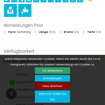
Abmessungen Pool
Form
:
rechteckig
Länge
:
10 m.
Breite
:
5 m.
Tiefe
:
2 m.
Verfügbarkeit
Diese Webseite verwendet Cookies. Wenn Sie weiter durch die Seite
reisedatum klicken!
navigieren, stimmen Sie unserer Verwendung von Cookies zu.
Ich akzeptiere
Verfügbar
Einstellungen
Ausgewählte Termine
Alles ablehnen
Verfügbar auf Anfrage
Mehr Info finden Sie
Preise auf Anfrage
hier
Ankunft nicht erlaubt