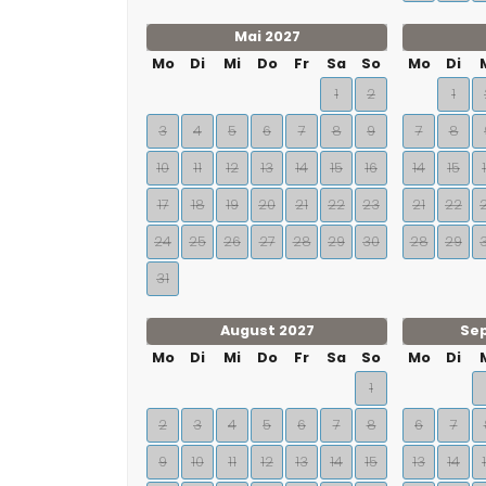
Mai 2027
Mo
Di
Mi
Do
Fr
Sa
So
Mo
Di
1
2
1
3
4
5
6
7
8
9
7
8
10
11
12
13
14
15
16
14
15
17
18
19
20
21
22
23
21
22
24
25
26
27
28
29
30
28
29
31
August 2027
Se
Mo
Di
Mi
Do
Fr
Sa
So
Mo
Di
1
2
3
4
5
6
7
8
6
7
9
10
11
12
13
14
15
13
14