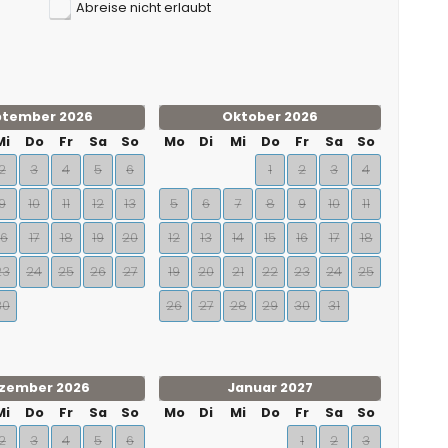
Abreise nicht erlaubt
ptember 2026
Oktober 2026
Mi
Do
Fr
Sa
So
Mo
Di
Mi
Do
Fr
Sa
So
2
3
4
5
6
1
2
3
4
9
10
11
12
13
5
6
7
8
9
10
11
16
17
18
19
20
12
13
14
15
16
17
18
23
24
25
26
27
19
20
21
22
23
24
25
30
26
27
28
29
30
31
zember 2026
Januar 2027
Mi
Do
Fr
Sa
So
Mo
Di
Mi
Do
Fr
Sa
So
2
3
4
5
6
1
2
3