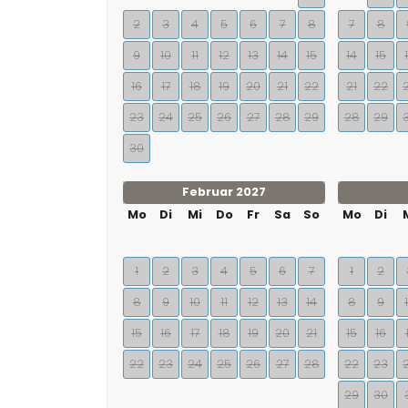
2
3
4
5
6
7
8
7
8
9
10
11
12
13
14
15
14
15
16
17
18
19
20
21
22
21
22
23
24
25
26
27
28
29
28
29
30
Februar 2027
Mo
Di
Mi
Do
Fr
Sa
So
Mo
Di
1
2
3
4
5
6
7
1
2
8
9
10
11
12
13
14
8
9
15
16
17
18
19
20
21
15
16
22
23
24
25
26
27
28
22
23
29
30