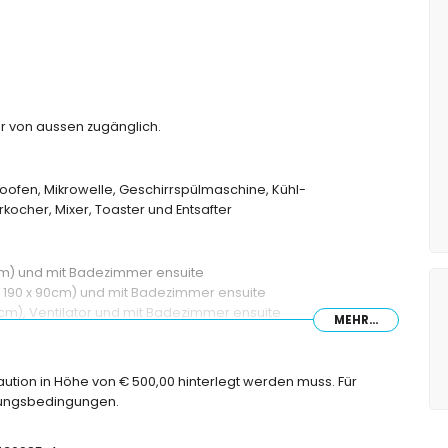
ur von aussen zugänglich.
oofen, Mikrowelle, Geschirrspülmaschine, Kühl-
ocher, Mixer, Toaster und Entsafter
cm) und mit Badezimmer ensuite
on 190 x 90cm) und mit Badezimmer ensuite
0cm), Ventilator und mit Badezimmer ensuite
MEHR...
, Dusche und Toilette
Dusche, Bidet und Toilette
Dusche und Toilette
Kaution in Höhe von € 500,00 hinterlegt werden muss. Für
ilette
chungsbedingungen.