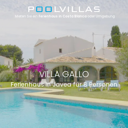
Mieten Sie ein
Ferienhaus in Costa Blanca
oder Umgebung
VILLA GALLO
Ferienhaus in Javea für 8 Personen