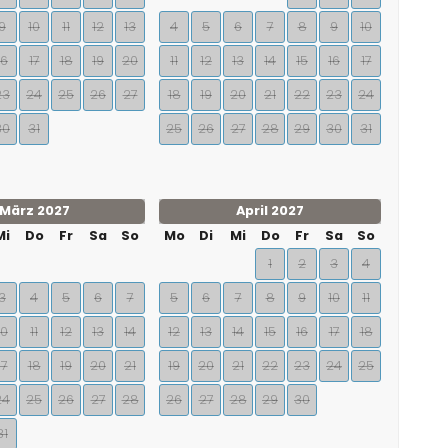
9
10
11
12
13
4
5
6
7
8
9
10
16
17
18
19
20
11
12
13
14
15
16
17
23
24
25
26
27
18
19
20
21
22
23
24
30
31
25
26
27
28
29
30
31
März 2027
April 2027
Mi
Do
Fr
Sa
So
Mo
Di
Mi
Do
Fr
Sa
So
1
2
3
4
3
4
5
6
7
5
6
7
8
9
10
11
10
11
12
13
14
12
13
14
15
16
17
18
17
18
19
20
21
19
20
21
22
23
24
25
24
25
26
27
28
26
27
28
29
30
31