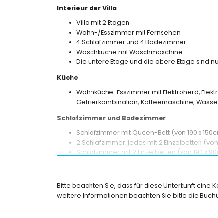
Interieur der Villa
Villa mit 2 Etagen
Wohn-/Esszimmer mit Fernsehen
4 Schlafzimmer und 4 Badezimmer
Waschküche mit Waschmaschine
Die untere Etage und die obere Etage sind n
Küche
Wohnküche-Esszimmer mit Elektroherd, Elektr
Gefrierkombination, Kaffeemaschine, Wasserk
Schlafzimmer und Badezimmer
Schlafzimmer mit Queen-Bett (von 190 x 150
2 Schlafzimmer, jedes mit 2 Einzelbetten (v
Schlafzimmer mit 2 Einzelbetten (von 190 x 9
ensuite Badezimmer mit Doppelwaschbecken
ensuite Badezimmer mit Einzelwaschbecken, 
ensuite Badezimmer mit Einzelwaschbecken, 
Bitte beachten Sie, dass für diese Unterkunft eine 
ensuite Badezimmer mit Dusche, Bidet und To
weitere Informationen beachten Sie bitte die Bu
Aussen