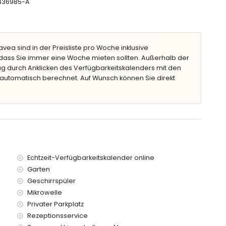
T-436985-A
umen und Gartenmöbel mit Sonnenliegen
Javea sind in der Preisliste pro Woche inklusive
ass Sie immer eine Woche mieten sollten. Außerhalb der
g durch Anklicken des Verfügbarkeitskalenders mit den
 automatisch berechnet. Auf Wunsch können Sie direkt
lometern der Villa entfernt)
00 Kilometern der Villa entfernt)
mit Kindern
en und Dienstleistungen
Echtzeit-Verfügbarkeitskalender online
Garten
Geschirrspüler
Mikrowelle
Privater Parkplatz
age)
Rezeptionsservice