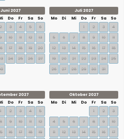
Juni 2027
Juli 2027
Mi
Do
Fr
Sa
So
Mo
Di
Mi
Do
Fr
Sa
So
2
3
4
5
6
1
2
3
4
9
10
11
12
13
5
6
7
8
9
10
11
16
17
18
19
20
12
13
14
15
16
17
18
23
24
25
26
27
19
20
21
22
23
24
25
30
26
27
28
29
30
31
ptember 2027
Oktober 2027
Mi
Do
Fr
Sa
So
Mo
Di
Mi
Do
Fr
Sa
So
1
2
3
4
5
1
2
3
8
9
10
11
12
4
5
6
7
8
9
10
15
16
17
18
19
11
12
13
14
15
16
17