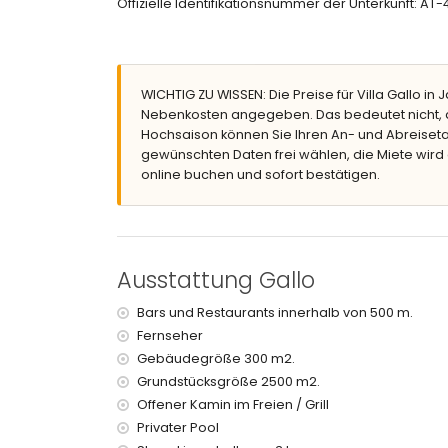
Offizielle Identifikationsnummer der Unterkunft: A
grosses und eingezäuntes Grundstück
privater Pool mit Abmessungen: 10M x 5M
wunderschöner Garten mit Rasen, Kies, Bä
2 Terrassen, wovon 1 überdacht
Barbecue
WICHTIG ZU WISSEN: Die Preise für Villa Gallo in 
Sitzmöglichkeiten und Essplatz im Freien
Nebenkosten angegeben. Das bedeutet nicht, d
2 private Parkplätze
Hochsaison können Sie Ihren An- und Abreiseta
gewünschten Daten frei wählen, die Miete wird
Mehr Information
online buchen und sofort bestätigen.
nächster Strand: El Arenal (innerhalb von 3 Ki
nächster Flughafen: Alicante (innerhalb von 1
Haustiere sind nicht erlaubt
Die Unterkunft ist sehr geeignet für Familien 
Ausstattung Gallo
Der Villa enthält im Mietpreis folgende Anlag
Bügeleisen und-brett
Bars und Restaurants innerhalb von 500 m.
Rezeptionsdienst
Fernseher
Gebäudegröße 300 m2.
Anlagen und Dienstleistungen gegen Aufpreis
Grundstücksgröße 2500 m2.
Bettwäsche
Offener Kamin im Freien / Grill
extra Bett und Kinderbett/Babybett (auf Anfr
Privater Pool