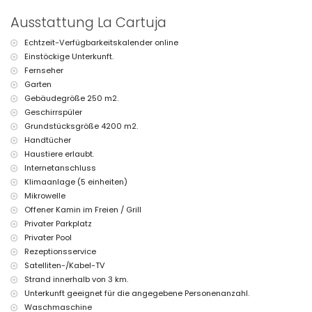
Internet (WiFi)
Ausstattung La Cartuja
Bügeleisen und Bügelbrett
Empfangsservice
Echtzeit-Verfügbarkeitskalender online
mit Klimaanlage
Einstöckige Unterkunft.
Fernseher
Einrichtungen und Dienstleistungen gegen Aufpreis
Garten
Bettwäsche und Handtücher
Gebäudegröße 250 m2.
Zustellbett und Kinderbett (auf Anfrage)
Geschirrspüler
Grundstücksgröße 4200 m2.
Handtücher
Haustiere erlaubt.
Internetanschluss
Klimaanlage (5 einheiten)
Mikrowelle
Offener Kamin im Freien / Grill
Privater Parkplatz
Privater Pool
Rezeptionsservice
Satelliten-/Kabel-TV
Strand innerhalb von 3 km.
Unterkunft geeignet für die angegebene Personenanzahl.
Waschmaschine