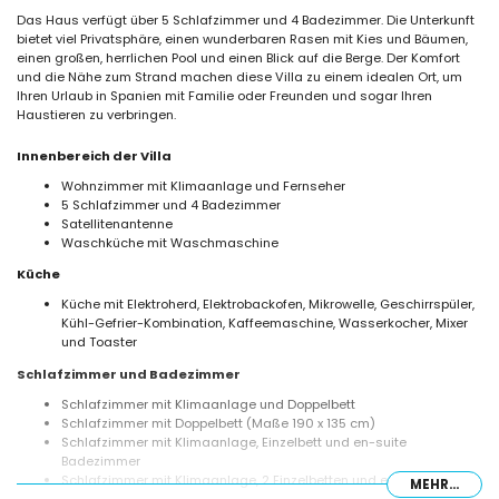
Das Haus verfügt über 5 Schlafzimmer und 4 Badezimmer. Die Unterkunft
bietet viel Privatsphäre, einen wunderbaren Rasen mit Kies und Bäumen,
einen großen, herrlichen Pool und einen Blick auf die Berge. Der Komfort
und die Nähe zum Strand machen diese Villa zu einem idealen Ort, um
Ihren Urlaub in Spanien mit Familie oder Freunden und sogar Ihren
Haustieren zu verbringen.
Innenbereich der Villa
Wohnzimmer mit Klimaanlage und Fernseher
5 Schlafzimmer und 4 Badezimmer
Satellitenantenne
Waschküche mit Waschmaschine
Küche
Küche mit Elektroherd, Elektrobackofen, Mikrowelle, Geschirrspüler,
Kühl-Gefrier-Kombination, Kaffeemaschine, Wasserkocher, Mixer
und Toaster
Schlafzimmer und Badezimmer
Schlafzimmer mit Klimaanlage und Doppelbett
Schlafzimmer mit Doppelbett (Maße 190 x 135 cm)
Schlafzimmer mit Klimaanlage, Einzelbett und en-suite
Badezimmer
Schlafzimmer mit Klimaanlage, 2 Einzelbetten und en-suite
MEHR...
Badezimmer