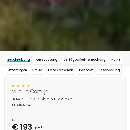
Beschreibung
Ausstattung
Verfügbarkeit & Buchung
Karte
Bewertungen
Preise
Fotos ansehen
Kontakt
Reservierung
Villa La Cartuja
Javea, Costa Blanca, Spanien
AT-436977-A
Ab
€ 193
pro Tag