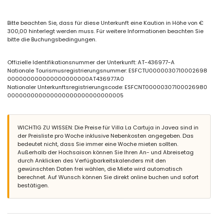
Schlafzimmer mit Klimaanlage und 2 Einzelbetten
en-suite Badezimmer mit Waschbecken, Dusche und WC
Bitte beachten Sie, dass für diese Unterkunft eine Kaution in Höhe von €
Badezimmer mit Waschbecken, Dusche, Bidet und WC
300,00 hinterlegt werden muss. Für weitere Informationen beachten Sie
en-suite Badezimmer mit Waschbecken und WC
bitte die Buchungsbedingungen.
Badezimmer mit Waschbecken und WC
Außenbereich der Villa
Offizielle Identifikationsnummer der Unterkunft: AT-436977-A
Großes und abgeschlossenes Grundstück
Nationale Tourismusregistrierungsnummer: ESFCTU0000030710002698
Privater Pool, Maße 12 m x 6 m
000000000000000000000AT436977A0
Wunderbarer Rasen mit Kies, Bäumen und Gartenmöbeln mit
Nationaler Unterkunftsregistrierungscode: ESFCNT00000307100026980
Sonnenliegen
000000000000000000000000000005
Überdachte Terrasse
Grill
Außendusche
Sitzbereich im Freien und Essbereich im Freien
WICHTIG ZU WISSEN: Die Preise für Villa La Cartuja in Javea sind in
3 private, abgeschlossene Parkplätze
der Preisliste pro Woche inklusive Nebenkosten angegeben. Das
bedeutet nicht, dass Sie immer eine Woche mieten sollten.
Weitere Informationen
Außerhalb der Hochsaison können Sie Ihren An- und Abreisetag
durch Anklicken des Verfügbarkeitskalenders mit den
Nächster Strand: La Grava (innerhalb von 3 Kilometern von der
gewünschten Daten frei wählen, die Miete wird automatisch
Villa)
berechnet. Auf Wunsch können Sie direkt online buchen und sofort
Nächster Flughafen: Alicante (innerhalb von 100 Kilometern von
bestätigen.
der Villa)
Haustiere erlaubt
Einrichtungen und Dienstleistungen, die im Mietpreis der Villa
enthalten sind