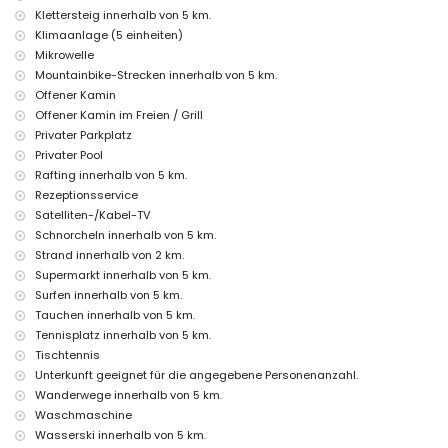
Klettersteig innerhalb von 5 km.
Einrichtungen und Dienstleistungen gegen Aufpreis
Klimaanlage (5 einheiten)
Flughafenservice
Mikrowelle
Zusatzbett und Kinderbetten (auf Anfrage)
Mountainbike-Strecken innerhalb von 5 km.
Unterhaltungs- und Freizeitaktivitäten für Ihren Urlaub in Jávea,
Offener Kamin
Costa Blanca
Offener Kamin im Freien / Grill
Privater Parkplatz
Kino, Theater, Diskothek, Bar, Promenade (El Arenal und Jávea)
(innerhalb von 5 Kilometern vom Haus)
Privater Pool
Rafting innerhalb von 5 km.
Sehenswürdigkeiten und Kultur in Jávea, Costa Blanca
Rezeptionsservice
Denkmal (Pueblo de Jávea, Jávea), architektonisches Gebäude
Satelliten-/Kabel-TV
(Pueblo de Jávea, Jávea), historischer Ort (Pueblo de Jávea und
Schnorcheln innerhalb von 5 km.
Jávea) (innerhalb von 5 Kilometern von der Unterkunft)
Strand innerhalb von 2 km.
Museum (Histórico de Jávea, Jávea), Kirche (San Bartolome,
Supermarkt innerhalb von 5 km.
Pueblo, Jávea), Ruine (Molinos de Viento und Jávea) (innerhalb
von 10 Kilometern von der Unterkunft)
Surfen innerhalb von 5 km.
Burg (Portal de la Vila und Denia) (innerhalb von 25 Kilometern von
Tauchen innerhalb von 5 km.
der Unterkunft)
Tennisplatz innerhalb von 5 km.
Tischtennis
Sport
Unterkunft geeignet für die angegebene Personenanzahl.
Tennis, Golf (Club de Golf de Jávea), Wandern, Mountainbiking,
Wanderwege innerhalb von 5 km.
Radfahren, Klettern, Kanufahren, Kajakfahren, Rafting, Angeln,
Waschmaschine
Tauchen, Schnorcheln, Surfen, Windsurfen und Wasserski
(innerhalb von 5 Kilometern von der Villa)
Wasserski innerhalb von 5 km.