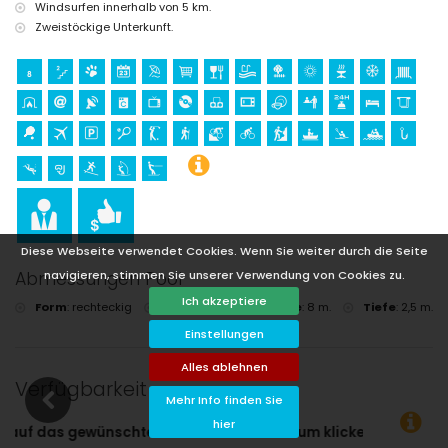
Reiten (innerhalb von 10 Kilometern von der Villa)
Windsurfen innerhalb von 5 km.
Zweistöckige Unterkunft.
Diese Webseite verwendet Cookies. Wenn Sie weiter durch die Seite
Abmessungen Pool
navigieren, stimmen Sie unserer Verwendung von Cookies zu.
Ich akzeptiere
Form
:
rechteckig
Länge
:
4 m.
Breite
:
8 m.
Tiefe
:
2,5 m.
Einstellungen
Alles ablehnen
Verfügbarkeit
Mehr Info finden Sie
hier
klicken!