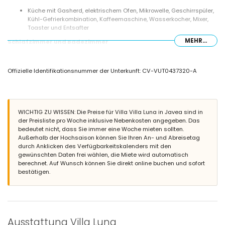
Küche mit Gasherd, elektrischem Ofen, Mikrowelle, Geschirrspüler,
Kühl-Gefrierkombination, Kaffeemaschine, Wasserkocher, Mixer,
Toaster und Entsafter
MEHR...
Schlafzimmer und Badezimmer
Schlafzimmer mit Klimaanlage, Queensize-Bett (200 x 160 cm),
Fernseher, DVD-Player und en-suite Badezimmer
Offizielle Identifikationsnummer der Unterkunft: CV-VUT0437320-A
2 Schlafzimmer mit Klimaanlage, jeweils mit Kingsize-Bett (200 x
180 cm)
Schlafzimmer mit Klimaanlage und 2 Einzelbetten (200 x 90 cm)
En-suite Badezimmer mit Einzelwaschbecken, Badewanne, Dusche,
Bidet und Toilette
WICHTIG ZU WISSEN: Die Preise für Villa Villa Luna in Javea sind in
Badezimmer mit Einzelwaschbecken, Dusche, Bidet und Toilette
der Preisliste pro Woche inklusive Nebenkosten angegeben. Das
Badezimmer mit Einzelwaschbecken, Dusche und Toilette
bedeutet nicht, dass Sie immer eine Woche mieten sollten.
Außerhalb der Hochsaison können Sie Ihren An- und Abreisetag
Außenbereich der Villa
durch Anklicken des Verfügbarkeitskalenders mit den
Großes und eingezäuntes Grundstück
gewünschten Daten frei wählen, die Miete wird automatisch
Privater Pool mit einer Größe von 8m x 4m und 2,5m Tiefe
berechnet. Auf Wunsch können Sie direkt online buchen und sofort
Garten mit Kies, Bäumen und Gartenmöbeln mit Sonnenliegen
bestätigen.
2 Terrassen, davon 1 überdacht
Grill
Außendusche
Sitzbereich im Freien und Essbereich im Freien
Private, überdachte und abgeschlossene Parkplätze sowie 3
Ausstattung Villa Luna
private Parkplätze