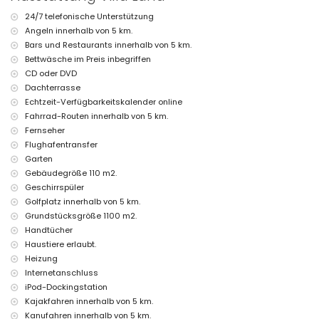
Dachterrasse
24/7 telefonische Unterstützung
Mehr Informationen
Angeln innerhalb von 5 km.
Nächster Ort: Jávea (innerhalb von 5 Kilometern von der Villa)
Bars und Restaurants innerhalb von 5 km.
Nächstgelegene Fluss- oder Uferstelle: Mittelmeer, Jávea
Bettwäsche im Preis inbegriffen
(innerhalb von 2 Kilometern von der Villa)
CD oder DVD
Nächster Strand: El Arenal, Jávea (innerhalb von 2 Kilometern von
Dachterrasse
der Villa)
Echtzeit-Verfügbarkeitskalender online
Nächster Hafen: Aduanas del Mar, Jávea (innerhalb von 5
Fahrrad-Routen innerhalb von 5 km.
Kilometern von der Villa)
Nächster Park: Pinomar, Jávea (innerhalb von 2 Kilometern von der
Fernseher
Villa)
Flughafentransfer
Nächster Flughafen: Alicante (innerhalb von 100 Kilometern von
Garten
der Villa)
Gebäudegröße 110 m2.
Zweitnächster Flughafen: Valencia (> 100 Kilometer)
Geschirrspüler
Haustiere erlaubt
Die Unterkunft ist sehr gut geeignet für Familien mit Kindern
Golfplatz innerhalb von 5 km.
Grundstücksgröße 1100 m2.
Einrichtungen und Dienstleistungen, die im Mietpreis der Villa
Handtücher
enthalten sind
Haustiere erlaubt.
Internet (WiFi)
Heizung
Staubsauger und Bügeleisen mit Bügelbrett
Internetanschluss
Bettwäsche und Handtücher
iPod-Dockingstation
Empfangsservice und 24-Stunden-Notdienst
Tischtennis
Kajakfahren innerhalb von 5 km.
Warmluftheizung und Klimaanlage
Kanufahren innerhalb von 5 km.