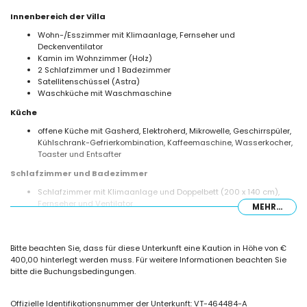
Innenbereich der Villa
Wohn-/Esszimmer mit Klimaanlage, Fernseher und
Deckenventilator
Kamin im Wohnzimmer (Holz)
2 Schlafzimmer und 1 Badezimmer
Satellitenschüssel (Astra)
Waschküche mit Waschmaschine
Küche
offene Küche mit Gasherd, Elektroherd, Mikrowelle, Geschirrspüler,
Kühlschrank-Gefrierkombination, Kaffeemaschine, Wasserkocher,
Toaster und Entsafter
Schlafzimmer und Badezimmer
Schlafzimmer mit Klimaanlage und Doppelbett (200 x 140 cm),
Fernseher und Ventilator
MEHR...
Schlafzimmer mit Klimaanlage und Doppelbett, Fernseher und
Ventilator
Badezimmer mit Einzelwaschbecken, Dusche, WC und
Bitte beachten Sie, dass für diese Unterkunft eine Kaution in Höhe von €
Haartrockner
400,00 hinterlegt werden muss. Für weitere Informationen beachten Sie
Außenbereich der Villa
bitte die Buchungsbedingungen.
privater Pool mit den Maßen 8m x 4m
Garten mit Kies, Bäumen und Gartenmöbeln mit Liegen
Offizielle Identifikationsnummer der Unterkunft: VT-464484-A