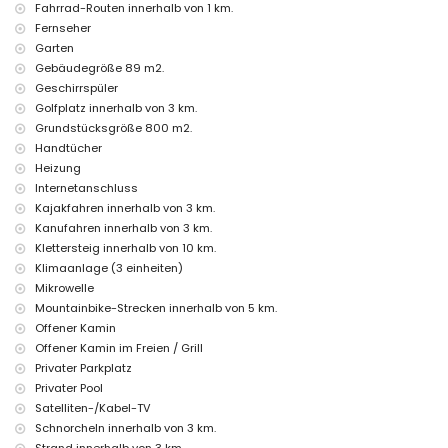
Unterhaltung und Freizeitaktivitäten für Ihren Urlaub in Moraira,
Fahrrad-Routen innerhalb von 1 km.
Costa Blanca
Fernseher
Garten
Bar (innerhalb von 1000 Metern vom Haus)
Gebäudegröße 89 m2.
Diskothek, Promenade (Moraira) und Vergnügungspark (Moraira /
Calpe) (innerhalb von 5 Kilometern vom Haus)
Geschirrspüler
Themenpark (Terra Mitica), Zoo (Terra Natura) und Wasserpark
Golfplatz innerhalb von 3 km.
(Aqualandia / Mundomar) (innerhalb von 10 Kilometern vom Haus)
Grundstücksgröße 800 m2.
Sehenswürdigkeiten und Kultur in Moraira, Costa Blanca
Handtücher
Heizung
Schloss (Moraira) (innerhalb von 5 Kilometern von der Unterkunft)
Internetanschluss
Sport
Kajakfahren innerhalb von 3 km.
Kanufahren innerhalb von 3 km.
Radfahren (innerhalb von 1000 Metern von der Villa)
Tennis, Golf, Wandern, Mountainbiking, Kanufahren, Kajakfahren,
Klettersteig innerhalb von 10 km.
Tauchen, Schnorcheln, Windsurfen und Wasserski (innerhalb von 5
Klimaanlage (3 einheiten)
Kilometern von der Villa)
Mikrowelle
Reiten und Klettern (innerhalb von 10 Kilometern von der Villa)
Mountainbike-Strecken innerhalb von 5 km.
Offener Kamin
Offener Kamin im Freien / Grill
Privater Parkplatz
Privater Pool
Satelliten-/Kabel-TV
Schnorcheln innerhalb von 3 km.
Strand innerhalb von 3 km.