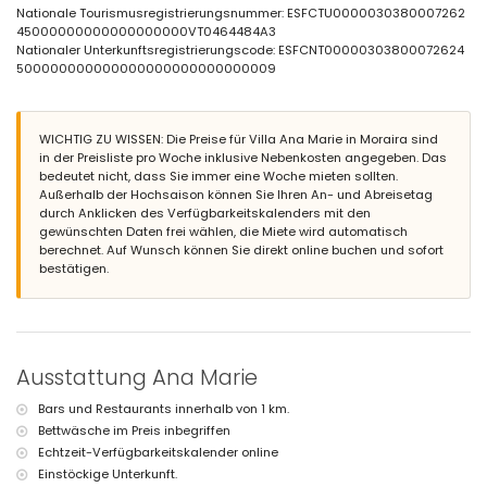
3 Terrassen, davon 1 überdacht
Nationale Tourismusregistrierungsnummer: ESFCTU0000030380007262
Grill
45000000000000000000VT0464484A3
Außendusche
Nationaler Unterkunftsregistrierungscode: ESFCNT00000303800072624
Außensitzbereich und Außenessbereich
500000000000000000000000000009
privater, geschlossener Parkplatz
Weitere Informationen
WICHTIG ZU WISSEN: Die Preise für Villa Ana Marie in Moraira sind
Nächste Stadt: Moraira (innerhalb von 3 Kilometern von der Villa)
in der Preisliste pro Woche inklusive Nebenkosten angegeben. Das
Nächster Strand: L'Ampolla Moraira (innerhalb von 3 Kilometern
bedeutet nicht, dass Sie immer eine Woche mieten sollten.
von der Villa)
Außerhalb der Hochsaison können Sie Ihren An- und Abreisetag
Nächster Hafen: Moraira (innerhalb von 3 Kilometern von der Villa)
durch Anklicken des Verfügbarkeitskalenders mit den
Nächster Flughafen: Alicante (innerhalb von 100 Kilometern von
gewünschten Daten frei wählen, die Miete wird automatisch
der Villa)
berechnet. Auf Wunsch können Sie direkt online buchen und sofort
Zweitnächster Flughafen: Valencia (> 100 Kilometer)
bestätigen.
Haustiere sind nicht erlaubt
Die Unterkunft ist sehr geeignet für Familien mit Kindern
Ausstattungen und Dienstleistungen, die im Mietpreis der Villa
enthalten sind
Internet (WiFi)
Ausstattung Ana Marie
Staubsauger und Bügeleisen sowie Bügelbrett
Bettwäsche und Handtücher
Bars und Restaurants innerhalb von 1 km.
Bettwäsche im Preis inbegriffen
Ausstattungen und Dienstleistungen gegen Aufpreis
Echtzeit-Verfügbarkeitskalender online
Heizung und Klimaanlage
Einstöckige Unterkunft.