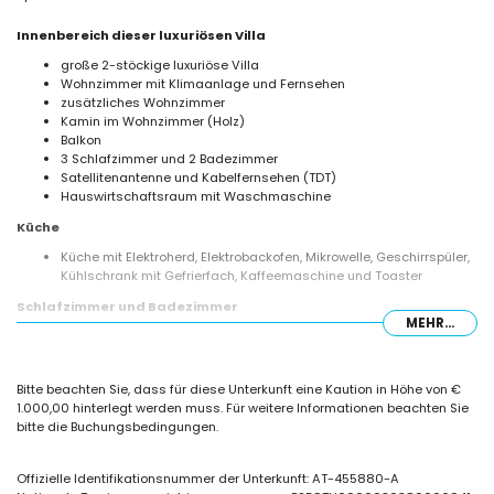
Innenbereich dieser luxuriösen Villa
große 2-stöckige luxuriöse Villa
Wohnzimmer mit Klimaanlage und Fernsehen
zusätzliches Wohnzimmer
Kamin im Wohnzimmer (Holz)
Balkon
3 Schlafzimmer und 2 Badezimmer
Satellitenantenne und Kabelfernsehen (TDT)
Hauswirtschaftsraum mit Waschmaschine
Küche
Küche mit Elektroherd, Elektrobackofen, Mikrowelle, Geschirrspüler,
Kühlschrank mit Gefrierfach, Kaffeemaschine und Toaster
Schlafzimmer und Badezimmer
MEHR...
Schlafzimmer mit Klimaanlage, Doppelbett und eigenem Bad
Schlafzimmer mit Klimaanlage und Doppelbett
Schlafzimmer mit Klimaanlage und 2 Einzelbetten
Bitte beachten Sie, dass für diese Unterkunft eine Kaution in Höhe von €
eigenes Bad mit Badewanne
1.000,00 hinterlegt werden muss. Für weitere Informationen beachten Sie
Badezimmer mit Badewanne
bitte die Buchungsbedingungen.
Außenbereich dieser luxuriösen Villa
großes und eingezäuntes Grundstück
Offizielle Identifikationsnummer der Unterkunft: AT-455880-A
lagunenförmiger Privatpool mit den Maßen 10m x 5m