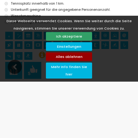
Tennisplatz innerhalb von 1 km.
Unterkunft geeignet für die angegebene Personenanzahl.
Waschmaschine
Diese Webseite verwendet Cookies. Wenn Sie weiter durch die Seite
Zweistöckige Unterkunft.
navigieren, stimmen Sie unserer Verwendung von Cookies zu.
Ich akzeptiere
Einstellungen
Alles ablehnen
Mehr Info finden Sie
hier
Verfügbarkeit
 An- und Abreisedatum klicken!
Verfügbar