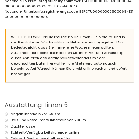
Nationale Tourismusregistrierungsnummer: ESFCTU0000030380006941
wunderschöner Garten mit Rasen, Bäumen und Gartenmöbeln mit
3100000000000000000VUT0455680A6
Sonnenliegen
Nationaler Unterkunftsregistrierungscode: ESFCTU000003038000694131
4 Terrassen, von denen 2 überdacht sind
000000000000000007
Außenküche und Grill
Außendusche
Außenbereich zum Sitzen und Essbereich im Freien
privater Garagenplatz und 2 private Parkplätze
WICHTIG ZU WISSEN: Die Preise für Villa Timon 6 in Moraira sind in
Dachterrasse
der Preisliste pro Woche inklusive Nebenkosten angegeben. Das
bedeutet nicht, dass Sie immer eine Woche mieten sollten.
Weitere Informationen
Außerhalb der Hochsaison können Sie Ihren An- und Abreisetag
durch Anklicken des Verfügbarkeitskalenders mit den
nächste Stadt: Moraira (innerhalb von 200 Metern von der Villa)
gewünschten Daten frei wählen, die Miete wird automatisch
nächster Strand: Playa Ampolla (innerhalb von 500 Metern von der
berechnet. Auf Wunsch können Sie direkt online buchen und sofort
Villa)
bestätigen.
Haustiere sind nicht erlaubt
Ausstattungen und Dienstleistungen, die im Mietpreis dieser
luxuriösen Villa enthalten sind
Internet (ADSL)
Rezeptionsservice
Ausstattung Timon 6
Squashplatz
Angeln innerhalb von 500 m.
Ausstattungen und Dienstleistungen gegen Aufpreis
Bars und Restaurants innerhalb von 200 m.
Klimaanlage
Dachterrasse
Echtzeit-Verfügbarkeitskalender online
Unterhaltung und Freizeitaktivitäten für Ihren Urlaub in Moraira,
Costa Blanca
Fahrrad-Routen innerhalb von 1 km.