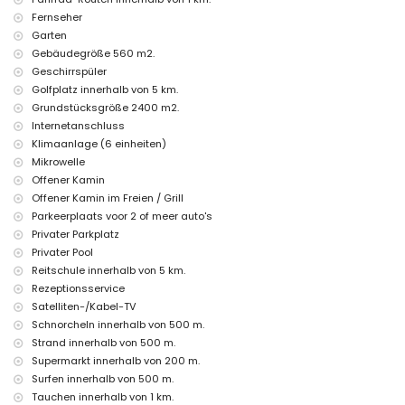
Fernseher
Bar (innerhalb von 500 Metern vom Haus)
Garten
Promenade (innerhalb von 1000 Metern vom Haus)
Gebäudegröße 560 m2.
Sport
Geschirrspüler
Tennis, Radfahren, Angeln, Tauchen, Schnorcheln und Surfen
Golfplatz innerhalb von 5 km.
(innerhalb von 1000 Metern von der Villa)
Grundstücksgröße 2400 m2.
Golf (Golf Ifach) und Reiten (innerhalb von 5 Kilometern von der
Internetanschluss
Villa)
Klimaanlage (6 einheiten)
Mikrowelle
Offener Kamin
Offener Kamin im Freien / Grill
Parkeerplaats voor 2 of meer auto's
Privater Parkplatz
Privater Pool
Reitschule innerhalb von 5 km.
Rezeptionsservice
Satelliten-/Kabel-TV
Schnorcheln innerhalb von 500 m.
Strand innerhalb von 500 m.
Supermarkt innerhalb von 200 m.
Surfen innerhalb von 500 m.
Tauchen innerhalb von 1 km.