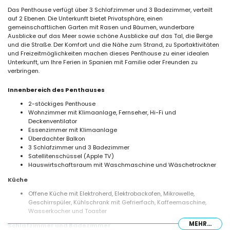
Das Penthouse verfügt über 3 Schlafzimmer und 3 Badezimmer, verteilt
auf 2 Ebenen. Die Unterkunft bietet Privatsphäre, einen
gemeinschaftlichen Garten mit Rasen und Bäumen, wunderbare
Ausblicke auf das Meer sowie schöne Ausblicke auf das Tal, die Berge
und die Straße. Der Komfort und die Nähe zum Strand, zu Sportaktivitäten
und Freizeitmöglichkeiten machen dieses Penthouse zu einer idealen
Unterkunft, um Ihre Ferien in Spanien mit Familie oder Freunden zu
verbringen.
Innenbereich des Penthauses
2-stöckiges Penthouse
Wohnzimmer mit Klimaanlage, Fernseher, Hi-Fi und
Deckenventilator
Essenzimmer mit Klimaanlage
Überdachter Balkon
3 Schlafzimmer und 3 Badezimmer
Satellitenschüssel (Apple TV)
Hauswirtschaftsraum mit Waschmaschine und Wäschetrockner
Küche
Offene Küche mit Elektroherd, Elektrobackofen, Mikrowelle,
Geschirrspüler, Kühlschrank mit Gefrierfach, Kaffeemaschine,
Wasserkocher und Toaster
MEHR...
Schlafzimmer und Badezimmer