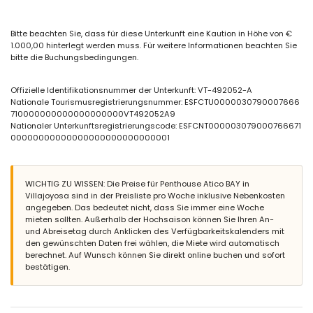
3 klimatisierte Schlafzimmer, jeweils mit einem Kingsize-Bett (200
x 200 cm), Ventilator und eigenem Bad
Bitte beachten Sie, dass für diese Unterkunft eine Kaution in Höhe von €
2 eigene Badezimmer, jeweils mit Doppelwaschbecken, Dusche
1.000,00 hinterlegt werden muss. Für weitere Informationen beachten Sie
und WC
bitte die Buchungsbedingungen.
Eigenes Bad mit Einzelwaschbecken, Dusche und WC
Außenbereich des Penthauses
Offizielle Identifikationsnummer der Unterkunft: VT-492052-A
Ovaler Gemeinschaftspool
Nationale Tourismusregistrierungsnummer: ESFCTU0000030790007666
Kinderschwimmbecken
710000000000000000000VT492052A9
Gemeinschaftlicher Garten mit Rasen und Bäumen
Nationaler Unterkunftsregistrierungscode: ESFCNT000003079000766671
2 Terrassen, von denen 1 überdacht ist
00000000000000000000000000001
Grill
Außendusche
Außensitzbereich und Essbereich im Freien
Privater überdachter Parkplatz
WICHTIG ZU WISSEN: Die Preise für Penthouse Atico BAY in
Dachterrasse
Villajoyosa sind in der Preisliste pro Woche inklusive Nebenkosten
angegeben. Das bedeutet nicht, dass Sie immer eine Woche
Weitere Informationen
mieten sollten. Außerhalb der Hochsaison können Sie Ihren An-
und Abreisetag durch Anklicken des Verfügbarkeitskalenders mit
Nächster Strand in 100 Metern Entfernung vom Haus
den gewünschten Daten frei wählen, die Miete wird automatisch
Nächster Flughafen: Alicante (innerhalb von 100 Kilometern vom
berechnet. Auf Wunsch können Sie direkt online buchen und sofort
Haus)
bestätigen.
Zweitnächster Flughafen: Valencia (mehr als 100 Kilometer)
Haustiere sind nicht erlaubt
Das Gebäude, in dem sich die Unterkunft befindet, hat einen
Aufzug.