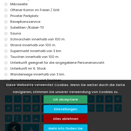
Mikrowelle
Offener Kamin im Freien / Grill
Privater Parkplatz
Rezeptionsservice
Satelliten-/Kabel-TV
Sauna
Schnorcheln innerhalb von 100 m.
Strand innerhalb von 100 m.
Supermarkt innerhalb von 3 km.
Tauchen innerhalb von 100 m.
Unterkunft geeignet für die angegebene Personenanzahl.
Unterkunft im 6. Stock
Wanderwege innerhalb von 3 km.
Waschmaschine und Trockner
Diese Webseite verwendet Cookies. Wenn Sie weiter durch die Seite
Zweistöckige Unterkunft.
navigieren, stimmen Sie unserer Verwendung von Cookies zu.
Ich akzeptiere
Einstellungen
Alles ablehnen
Mehr Info finden Sie